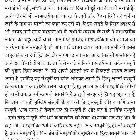
दरजा इतना न गिराइये। वह देशभक्ति और राजनीति के पीछे चलने वाली
सचाई भी नहीं, बल्कि उनके आगे मशाल दिखाती हुई चलने वाली सचाई है.'
उनके दौर में भी साम्प्रदायिकता, नफ़रत फैलाने और देशवासियों को धर्म व
जाति के नाम पर बाँटने का काम कर रही थी। वे इन ख़तरों के विराट स्वरूप से
भी शायद उसी समय बाख़बर भी थे। तभी वे स्वराज के रास्ते में साम्प्रदायिक
नफ़रत को बहुत बड़ी बाधा मानते थे। प्रेमचंद साम्प्रदायिकता को समाज का
एक ऐसा कोढ़ समझते हैं जो अपना छोटा सा दायरा बना कर सभी को उससे
बाहर निकाल देती है.' उस दौर में प्रेमचंद की बातें आज कितनी प्रासंगिक हैं
उनके इन विचारों से पता चलता है। वे कहते थे कि 'साम्प्रदायिकता सदैव संस्कृति
की दुहाई दिया करती है. उसे अपने असली रूप में निकलते शायद लज्जा
आती है, इसलिए वह संस्कृति का ख़ोल ओढ़कर आती है। हिन्दू अपनी संस्कृति
को क़यामत तक सुरक्षित रखना चाहता है, मुसलमान अपनी संस्कृति को। दोनों
ही अभी तक अपनी-अपनी संस्कृति को अछूती समझ रहे हैं। यह भूल गए हैं,
कि अब न कहीं मुस्लिम संस्कृति है, न कहीं हिन्दू संस्कृति और न कोई अन्य
संस्कृति। 'अब संसार में केवल एक ही संस्कृति है, और वह है आर्थिक संस्कृति
…'इसी तरह संस्कृति और धर्म के घालमेल को लेकर भी उनका मत स्पष्ट था। वे
कहते थे , 'संस्कृति का धर्म से कोई संबंध नहीं। आर्य संस्कृति है, ईरानी संस्कृति
है, अरब संस्कृति है लेकिन ईसाई संस्कृति और मुस्लिम या हिन्दू संस्कृति नाम की