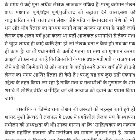
के समय से कई गुना अधिक लेखक आजकल सक्रिय हैं। परन्तु वर्तमान लेखन
प्रायः पक्षपात पूर्ण,विद्वेष पूर्ण,पूंजीवाद को बढ़ावा देने वाला,सत्ता की
चाटुकारिता करने वाला तथा लेखन जैसे पवित्र व ईमानदाराना पेशे को भी
धन और भोग विलास का माध्यम बनाने वाला बनकर रह गया है। पहले जहाँ
लेखक एक अलग वर्ग हुआ करता था वहीँ आजकल प्रधानमंत्री से लेकर सत्ता
से जुड़ा शायद ही कोई व्यक्ति ऐसा हो जो लेखक बना न बैठा हो। सब का एक
ही काम है। या तो प्रधानमंत्री के क़सीदे पढ़ना या सत्ता का गुणगान करना।
आश्चर्य तो इस बात का है कि जिनलोगों के पास प्रधानमंत्री,मंत्री व राजयपाल
जैसे पदों की ज़िम्मेदारी हो और जनता के करोड़ों रूपये उनपर ख़र्च होते हों उन्हें
लेखन का समय आख़िर मिलता ही कैसे है ? परन्तु यह सब कुछ इसी एकमात्र
उद्देश्य के तहत किया जा रहा है ताकि सत्ता व सत्ताधीशों के गुणगान के शोर
शराबे में शोषित,वंचित व पीड़ित वर्ग की आवाज़ को दबाने का प्रयास किया
जाये।
वास्तविक व ज़िम्मेदाराना लेखन की ज़रूरतों को महसूस करते हुये ही
शायद मुंशी प्रेमचंद ने लखनऊ में 1936 में प्रगतिशील लेखक संघ के स्थापना
सम्मेलन की अध्यक्षता की थी। उनका मानना था कि ' साहित्‍यकार का मक़सद
केवल महफ़िल सजाना और मनोरंजन का सामान जुटाना नहीं है- उसका