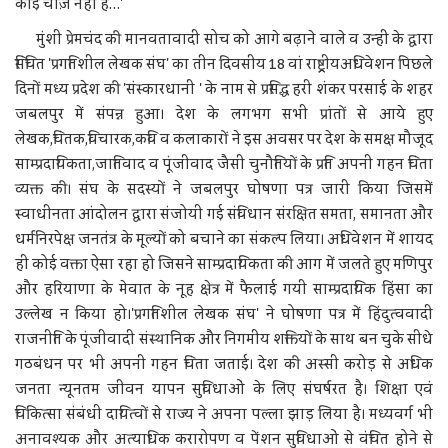
कोई चीज़ नहीं है…'
मुंशी प्रेमचंद की मानवतावादी सोच को आगे बढ़ाने वाले व उन्हीं के द्वारा
सिंचित 'प्रगतिशील लेखक संघ' का तीन दिवसीय 18 वां राष्ट्र्रीयअधिवेशन पिछले
दिनों मध्य प्रदेश की 'संस्कारधानी ' के नाम से प्रसिद्ध हरी शंकर परसाई के शहर
जबलपुर में संपन्न हुआ। देश के लगभग सभी प्रांतों से आये हुए
लेखक,चिंतक,विचारक,कवि व कलाकारों ने इस अवसर पर देश के समक्ष मौजूद
साम्प्रदायिकता,जातिवाद व पूंजीवाद जैसी चुनौतियों के प्रति अपनी गहन चिंता
व्यक्त की। संघ के सदस्यों ने जबलपुर घोषणा पत्र जारी किया जिसमें
स्वाधीनता आंदोलन द्वारा संजोयी गई संविधान संरक्षित समता, समानता और
धर्मनिरपेक्ष जनतंत्र के मूल्यों को बचाने का संकल्प लिया। अधिवेशन में शायद
ही कोई वक्ता ऐसा रहा हो जिसने साम्प्रदायिकता की आग में जलते हुए मणिपुर
और हरियाणा के मेवात के नूह क्षेत्र में फैलाई गयी साम्प्रदायिक हिंसा का
उल्लेख न किया हो।'प्रगतिशील लेखक संघ' ने घोषणा पत्र में हिंदुत्ववादी
राजनीति के पूंजीवादी संस्थानिक और निगमीय शक्तियों के साथ बन चुके सीधे
गठबंधन पर भी अपनी गहन चिंता जताई। देश की अस्सी करोड़ से अधिक
जनता न्यूनतम जीवन यापन सुविधाओं के लिए संघर्षरत है। शिक्षा एवं
चिकित्सा संबंधी दायित्वों से राज्य ने अपना पल्ला झाड़ लिया है। मध्यवर्ग भी
अनावश्यक और अत्याधिक करारोपण व पेंशन सुविधाओं से वंचित होने से