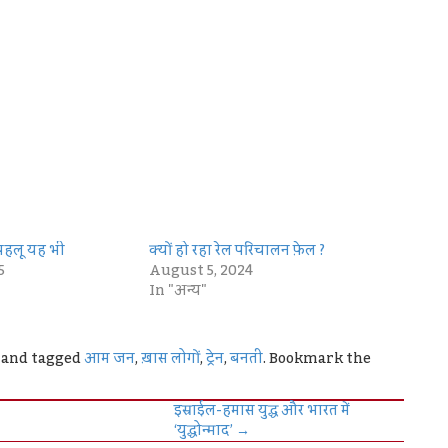
पहलू यह भी
क्यों हो रहा रेल परिचालन फ़ेल ?
5
August 5, 2024
In "अन्य"
and tagged
आम जन
,
ख़ास लोगों
,
ट्रेन
,
बनती
. Bookmark the
इस्राईल-हमास युद्ध और भारत में
‘युद्धोन्माद’
→