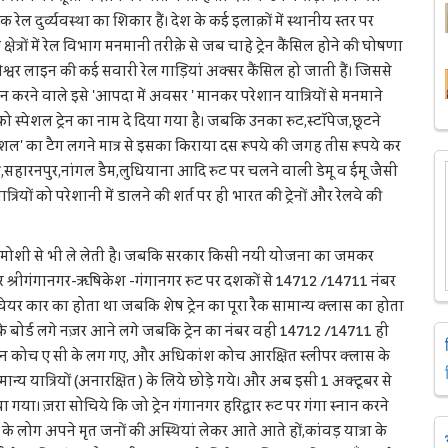
 दुर्व्यवस्था का शिकार हैं। देश के कई इलाक़ों में स्थानीय स्तर पर
षेत्रों में रेल विभाग मनमानी तरीक़े से जब चाहे ट्रेन कैंसिल होने की घोषणा
नेश्वर लाइन की कई सवारी रेल गाड़ियां अक्सर कैंसिल हो जाती हैं। जिससे
दान करने वाले इसे 'आपदा में अवसर ' मानकर परेशान यात्रियों से मनमाने
 को स्पेशल ट्रेन का नाम दे दिया गया है। जबकि उनका रुट,स्टॉपेज,छूटने
्पेशल' का टैग लगने मात्र से इसका किराया दस रूपये की जगह तीस रूपये कर
षेत्र,सहारनपुर,नांगल डैम,लुधियाना आदि रुट पर चलने वाली डेमू व ईमू जैसी
ियों को परेशानी में डालने की शर्त पर ही भारत की ट्रेनों और रेलवे की
ामोशी से भी ले लेती है। जबकि सरकार किसी नयी योजना का जमकर
 पर श्रीगंगानगर-ऋषिकेश -गंगानगर रुट पर दशकों से 14712 /14711 नंबर
 चेयर कार का होता था जबकि शेष ट्रेन का पूरा रैक सामान्य क्लास का होता
के बोर्ड लगे नज़र आने लगे जबकि ट्रेन का नंबर वही 14712 /14711 ही
में तीन कोच ए सी के लग गए, और अधिकांश कोच आरक्षित स्लीपर क्लास के
्य यात्रियों (अनारक्षित ) के लिये छोड़े गये। और अब इसी 1 अक्टूबर से
ा। ज़रा सोचिये कि जो ट्रेन गंगानगर हरिद्वार रुट पर गंगा स्नान करने
र्ग के लोग अपने मृत जनों की अस्थियां लेकर आते आते हों,कांवड़ यात्रा के