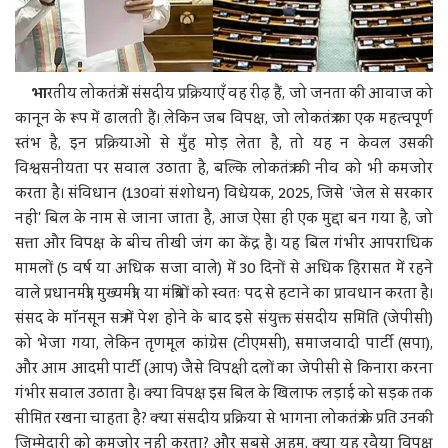
भा
रतीय लोकतंत्र में संसदीय प्रक्रियाएँ वह रीढ़ हैं, जो जनता की आवाज को
कानून के रूप में ढालती हैं। लेकिन जब विपक्ष, जो लोकतंत्र का एक महत्वपूर्ण
स्तंभ है, इन प्रक्रियाओं से मुँह मोड़ लेता है, तो यह न केवल उसकी
विश्वसनीयता पर सवाल उठाता है, बल्कि लोकतंत्र की नींव को भी कमजोर
करता है। संविधान (130वां संशोधन) विधेयक, 2025, जिसे 'जेल से सरकार
नहीं' बिल के नाम से जाना जाता है, आज ऐसा ही एक मुद्दा बन गया है, जो
सत्ता और विपक्ष के बीच तीखी जंग का केंद्र है। यह बिल गंभीर आपराधिक
मामलों (5 वर्ष या अधिक सजा वाले) में 30 दिनों से अधिक हिरासत में रहने
वाले प्रधानमंत्री, मुख्यमंत्री, या मंत्रियों को स्वतः पद से हटाने का प्रावधान करता है।
संसद के मॉनसून सत्र में पेश होने के बाद इसे संयुक्त संसदीय समिति (जेपीसी)
को भेजा गया, लेकिन तृणमूल कांग्रेस (टीएमसी), समाजवादी पार्टी (सपा),
और आम आदमी पार्टी (आप) जैसे विपक्षी दलों का जेपीसी से किनारा करना
गंभीर सवाल उठाता है। क्या विपक्ष इस बिल के खिलाफ लड़ाई को सड़क तक
सीमित रखना चाहता है? क्या संसदीय प्रक्रिया से भागना लोकतंत्र के प्रति उनकी
जिम्मेदारी को कमजोर नहीं करता? और सबसे अहम, क्या यह रवैया विपक्ष