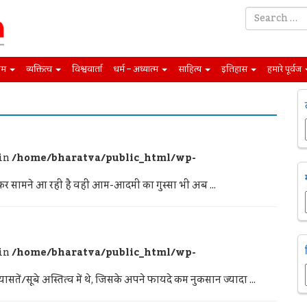
िम
व्यक्तित्व
विश्ववार्ता
धर्म – अध्यात्म
साहित्य
इतिहास
हमारे पूर्वज
 in
/home/bharatva/public_html/wp-
लकर सामने आ रही है वहीं आम-आदमी का गुस्सा भी अब ...
 in
/home/bharatva/public_html/wp-
सतें/सूबे अस्तित्व में थे, जिसके अपने फायदे कम नुकसान ज्यादा ...