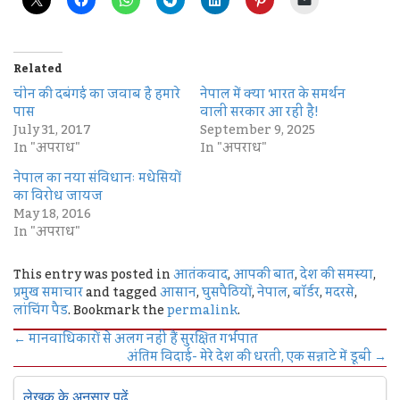
Related
चीन की दबंगई का जवाब है हमारे
नेपाल में क्या भारत के समर्थन
पास
वाली सरकार आ रही है!
July 31, 2017
September 9, 2025
In "अपराध"
In "अपराध"
नेपाल का नया संविधानः मधेसियों
का विरोध जायज
May 18, 2016
In "अपराध"
This entry was posted in
आतंकवाद
,
आपकी बात
,
देश की समस्या
,
प्रमुख समाचार
and tagged
आसान
,
घुसपैठियों
,
नेपाल
,
बॉर्डर
,
मदरसे
,
लांचिंग पैड
. Bookmark the
permalink
.
←
मानवाधिकारों से अलग नहीं हैं सुरक्षित गर्भपात
अंतिम विदाई- मेरे देश की धरती, एक सन्नाटे में डूबी
→
लेखक के अनुसार पढ़ें