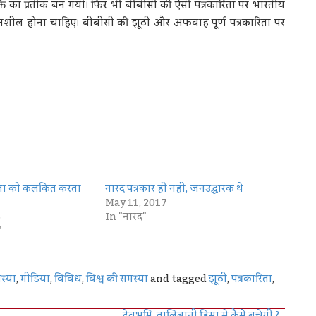
र मुक्ति का प्रतीक बन गयी। फिर भी बीबीसी की ऐसी पत्रकारिता पर भारतीय
ानशील होना चाहिए। बीबीसी की झूठी और अफवाह पूर्ण पत्रकारिता पर
िता को कलंकित करता
नारद पत्रकार ही नहीं, जनउद्धारक थे
May 11, 2017
6
In "नारद"
"
स्या
,
मीडिया
,
विविध
,
विश्व की समस्या
and tagged
झूठी
,
पत्रकारिता
,
देवभूमि तालिबानी हिंसा से कैसे बचेगी ?