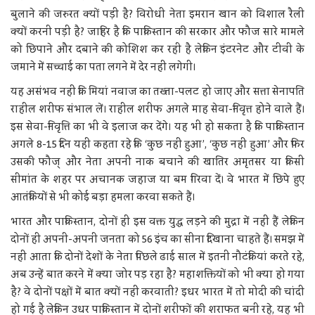
बुलाने की जरुरत क्यों पड़ी है? विरोधी नेता इमरान खान को विशाल रैली
क्यों करनी पड़ी है? जाहिर है कि पाकिस्तान की सरकार और फौज सारे मामले
को छिपाने और दबाने की कोशिश कर रही है लेकिन इंटरनेट और टीवी के
जमाने में सच्चाई का पता लगने में देर नहीं लगेगी।
यह असंभव नहीं कि मियां नवाज का तख्ता-पलट हो जाए और सत्ता सेनापति
राहील शरीफ संभाल लें। राहील शरीफ अगले माह सेवा-निवृत्त होने वाले हैं।
इस सेवा-निवृत्ति का भी वे इलाज कर देंगे। यह भी हो सकता है कि पाकिस्तान
अगले 8-15 दिन यही कहता रहे कि ‘कुछ नहीं हुआ’, ‘कुछ नहीं हुआ’ और फिर
उसकी फौज् और नेता अपनी नाक बचाने की खातिर अमृतसर या किसी
सीमांत के शहर पर अचानक जहाज या बम गिरवा दें। वे भारत में छिपे हुए
आतंकियों से भी कोई बड़ा हमला करवा सकते हैं।
भारत और पाकिस्तान, दोनों ही इस वक्त युद्ध लड़ने की मुद्रा में नहीं हैं लेकिन
दोनों ही अपनी-अपनी जनता को 56 इंच का सीना दिखाना चाहते हैं। समझ में
नहीं आता कि दोनों देशों के नेता पिछले ढाई साल में इतनी नौटंकियां करते रहे,
अब उन्हें बात करने में क्या जोर पड़ रहा है? महाशक्तियों को भी क्या हो गया
है? वे दोनों पक्षों में बात क्यों नहीं करवातीं? इधर भारत में तो मोदी की चांदी
हो गई है लेकिन उधर पाकिस्तान में दोनों शरीफों की शराफत बनी रहे, यह भी