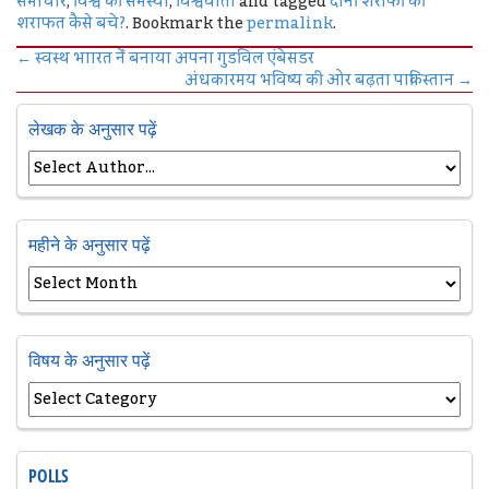
समाचार
,
विश्व की समस्या
,
विश्ववार्ता
and tagged
दोनों शरीफों की
शराफत कैसे बचे?
. Bookmark the
permalink
.
←
स्‍वस्‍थ भाारत नेंं बनाया अपना गुडविल एंबेसडर
अंधकारमय भविष्य की ओर बढ़ता पाकिस्तान
→
लेखक के अनुसार पढ़ें
महीने के अनुसार पढ़ें
विषय के अनुसार पढ़ें
POLLS