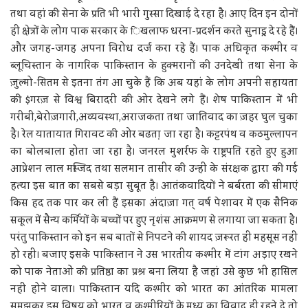
तथा वहां की सेना के प्रति भी भारी गुस्सा दिखाई दे रहा है। आए दिन इन दोनों
ही क्षेत्रों के लोग पाक सरकार के िखलाफ धरना-प्रदर्शन करते सुनाइ्र दे रहे हैं।
और जगह-जगह अपना विरोध दर्ज करा रहे हैं। पाक अधिकृत कश्मीर व
ब्लूचिस्तान के नागरिक पाकिस्तान के हुक्मरानों की उनदेखी तथा सेना के
ज़ुल्मो-सितम से इतना तंग आ चुके हैं कि अब यहां के लोग अपनी सहायता
की $गरज़ से विश्व बिरादरी की ओर देखने लगे हैं। शेष पाकिस्तान में भी
गरीबी,बेरोज़गारी,अव्यवस्था,अराजकता तथा जातिवाद का ज़हर घुल चुका
है। रेल यातायात गिरावट की ओर बढत़ा जा रहा है। कट्टरपंथ व कठमुल्लापन
का बोलबाला होता जा रहा है। जनरल मुशर्रफ के राष्ट्रपति रहते हुए हुआ
आप्रेशन लाल मस्जिद तथा सलमान तासीर की उन्हीं के संरक्षक द्वारा की गई
हत्या इस बात का सबसे बड़ा सुबूत है। आतंकवादियों ने बर्बरता की सीमाएं
किस हद तक पार कर ली हैं इसका अंदाज़ा गत् वर्ष पेशावर में एक सैनिक
सकूल में सैन्य कर्मियों के बच्चों पर हुए नृशंस आक्रमण से लगाया जा सकता है।
परंतु पाकिस्तान को इन सब बातों से निपटने की शायद ज़रूरत ही महसूस नहीं
हो रही। बजाए इसके पाकिस्तान ने उस भारतीय कश्मीर में टांग अड़ाए रखने
को पाक नेताओं की प्रतिष्ठा का प्रश्र बना लिया है जहां उसे कुछ भी हासिल
नहीं होने वाला। पाकिस्तान यदि कश्मीर को भारत का आंतरिक मामला
समझकर इस विषय को भारत व कश्मीरियों के मध्य का विवाद ही रहने दे तो