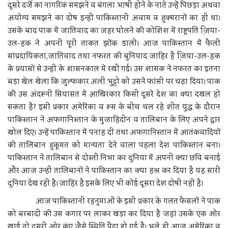
दूसरे दर्जे का नागरिक समझने व बंगला भाषी होने के नाते उन्हें पिछड़ा अथवा
अयोग्य समझने का दोष इन्हीं पाकिस्तानी अवाम व हुक्मरानों का ही था।
उसके बाद पाक में जातिवाद का ज़हर घोलने की कोशिश में राष्ट्रपति जि़या-
उल-हक ने अपनी पूरी ताकत झोंक डाली। आज पाकिस्तान में फैली
सांप्रदायिकता,जातिवाद तथा नफरत की बुनियाद ज़ाहिर है जि़या-उल-हक
के प्रयासों से उन्हीं के शासनकाल में रखी गई। उस शासक ने नफरत का इतना
बड़ा खेल खेला कि ज़ुल्फकार अली भुट्टो को उसने फांसी पर चढ़ा दिया। पाक
की उस अंदरूनी सियासत में आखिरकार किसी दूसरे देश का क्या दखल हो
सकता है? इसी प्रकार अमेरिका व रूस के बीच चल रहे शीत युद्ध के दौरान
पाकिस्तान ने अफगानिस्तान के मुजाहिदीन व तालिबान के लिए अपने द्वार
खोल दिए। उन्हें पाकिस्तान में पनाह दी तथा अफगानिस्तान में आतंकवादियों
की तालिबान हुकूमत को मान्यता देने वाला पहला देश पाकिस्तान बना।
पाकिस्तान ने तालिबान से दोस्ती निभा कर दुनिया में अपनी क्या छवि बनाई
और आज उन्हीं तालिबानों ने पाकिस्तान का क्या हश्र कर दिया है यह सारी
दुनिया देख रही है। ज़ाहिर है इसके लिए भी कोई दूसरा देश दोषी नहीं है।
आज पाकिस्तानी रहनुमाओं के इसी प्रकार के गलत फैसलों ने पाक
को बरबादी की उस कगार पर लाकर खड़ा कर दिया है जहां उसके एक ओर
खाई तो दूसरी ओर कुंए जैसे स्थिति पैदा हो गई है। भले ही आज अमेरिका व