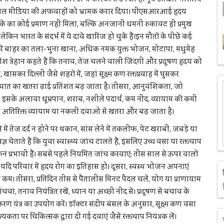
ी सोशल मीडिया की अफवाहों को भ्रामक करार दिया। पीएसआरआई हृदय
 टीके का कोई प्रमाण नहीं मिला, बल्कि अनजानी धमनी रुकावट ही प्रमुख
 लेकिन भारत के संदर्भ में ये दावे खारिज हो चुके हैं।इन मौतों के पीछे कई
में बाहर का तला-भुना खाना, अधिक नमक युक्त भोजन, मोटापा, मधुमेह
 नरेश त्रेहान कहते हैं कि तनाव, तेज चलने वाली जिंदगी और प्रदूषण हृदय को
, खासकर दिल्ली जैसे शहरों में, जहां सूक्ष्म कण रक्तप्रवाह में घुसकर
दयाघात का खतरा ढाई प्रतिशत बढ़ जाता है। तीसरा, आनुवंशिकता, जो
है। इसके अलावा धूम्रपान, शराब, नशीले पदार्थ, कम नींद, व्यायाम की कमी
ेकिन अतिरिक्त व्यायाम या नकली दवाओं से खतरा और बढ़ जाता है।
ं तेज दर्द न होने पर थकान, सांस लेने में तकलीफ, पेट खराबी, जबड़े या
ञ चेताते हैं कि युवा स्वास्थ्य जांच टालते हैं, इसलिए उच्च वसा या रक्तचाप
न प्रभावी हैं। सबसे पहले नियमित जांच करवाएं; तीस साल से ऊपर वालों
यदि परिवार में हृदय रोग का इतिहास हो। दूसरा, स्वस्थ भोजन अपनाएं
। तीसरा, प्रतिदिन तीस से पैंतालीस मिनट पैदल चलें, योग या प्राणायाम
ांचवां, तनाव नियंत्रित रखें, ध्यान या अच्छी नींद से। प्रदूषण से बचाव के
धिकरण यंत्र का उपयोग करें। डॉक्टर संदीप बंसल के अनुसार, सूक्ष्म कण वसा
ता पर चिकित्सक द्वारा दी गई दवाएं जैसे रक्तचाप नियंत्रक लें।