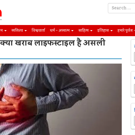
िम
व्यक्तित्व
विश्ववार्ता
धर्म – अध्यात्म
साहित्य
इतिहास
हमारे पूर्वज
, क्या खराब लाइफस्टाइल है असली