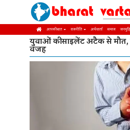
आपकी बात
राजनीति
अर्थवार्ता
समाज
जनमुह
युवाओं की साइलेंट अटैक से मौत
वजह