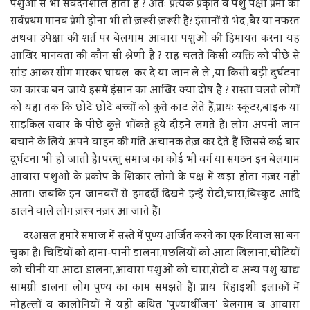
पशुओं से भी संवेदनशील होता है ? अतः प्रत्येक प्रकृति व पशु पक्षी प्रेमी का
सर्वप्रथम मानव प्रेमी होना भी तो ज़रूरी ज़रूरी है? इंसानों से भेद ,बैर या नफ़रत
अथवा उपेक्षा की शर्त पर बेलगाम आवारा पशुओं की हिमायत करना यह
आख़िर मानवता की कौन सी श्रेणी है ? राह चलते किसी व्यक्ति को पीछे से
सांड़ आकर सींग मारकर घायल कर दे या जान ले ले ,या किसी बड़ी दुर्घटना
का कारक बन जाये इसमें इंसान का आख़िर क्या दोष है ? रास्ता चलते लोगों
को यहां तक कि छोटे छोटे बच्चों को कुत्ते काट लेते हैं,प्रायः स्कूटर,बाइक या
साइकिल सवार के पीछे कुत्ते भोंकते हुये दौड़ने लगते हैं। लोग अपनी जान
बचाने के लिये अपने वाहन की गति अचानक तेज़ कर देते हैं जिससे कई बार
दुर्घटना भी हो जाती है। परन्तु समाज का कोई भी वर्ग या संगठन इन बेलगाम
आवारा पशुओं के प्रकोप के शिकार लोगों के पक्ष में खड़ा होता नज़र नहीं
आता। जबकि इन जानवरों से हमदर्दी दिखने इन्हें रोटी,चारा,बिस्कुट आदि
डालने वाले लोग ज़रूर नज़र आ जाते हैं।
दरअसल हमारे समाज में सस्ते में पुण्य अर्जित करने का एक रिवाज सा बन
चुका है। चिड़ियों को दाना-पानी डालना,मछलियों को आटा खिलाना,चीटियों
को चीनी या आटा डालना,आवारा पशुओं को चारा,रोटी व अन्य पशु खाद्य
सामग्री डालना लोग पुण्य का काम समझते हैं। प्रायः रिहाइशी इलाक़ों में
मोहल्लों व कालोनियों में यही कथित 'पुण्यार्थीजन' बेलगाम व आवारा