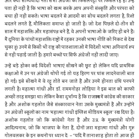
और क्या साम्यवादी नेता सभी अंग्रेजी की फिसलपट्टी पर फिसल रहे हैं। उन्हें
पता ही नहीं है कि भाषा को खत्म करके आप अपनी संस्कृति और परंपरा को
बचा ही नहीं सकते। भाषा बदलने से आदमी का सोच बदलने लगता है, रिश्ते
बदलने लगते हैं, मौलिकता समाप्त हो जाती है। जो देश पिछले दो-तीन सौ
साल में महाशक्ति और महासंपन्न बने हैं, वे अपनी भाषाओं के जरिए ही बने हैं।
मैं दुनिया के पांचों महाशक्ति राष्ट्रों में रहकर उनकी भाषा नीति को निकट से देख
चुका हूं। उनमें से किसी भी राष्ट्र की पाठशालाओं में विदेशी भाषा अनिवार्य रूप
से नहीं पढ़ाई जाती है। हमारे बच्चों पर सिर्फ अंग्रेजी नहीं लादी जाए।
उन्हें बड़े होकर कई विदेशी भाषाएं सीखने की छूट हो लेकिन यदि प्राथमिक
कक्षाओं में उन पर अंग्रेजी थोपी गई तो यह हिरण पर घांस लादनेवाली बात
हो गई। इसे सीखने में वे रट्टू तोते बन जाते हैं और उनमें हीनता ग्रंथि पनपने
लगती है। महात्मा गांधी और डाॅ. राममनोहर लोहिया ने इस बात को काफी
अच्छी तरह समझा था। लेकिन कैसा दुर्भाग्य है कि राजस्थान में कांग्रेस की सरकार
है और अशोक गहलोत जैसे संस्कारवान नेता उसके मुख्यमंत्री हैं और उन्होंने
उन अंग्रेजी स्कूलों का नाम ‘महात्मा गांधी इंग्लिश मीडियम स्कूल’ रख दिया है।
अशोक गहलोत जो कि कांग्रेसी नेता हैं और उ.प्र. के मुख्यमंत्री योगी
आदित्यनाथ, जो कि भाजपा के नेता हैं, दोनों ज़रा महात्मा गांधी और गुरू
गोलवलकर के इन कथनों पर ध्यान देंः – ‘‘यदि मैं तानाशाह होता तो आज ही