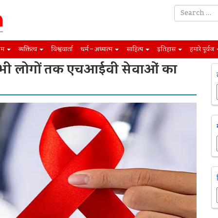
िम
व्यक्तित्व
विश्ववार्ता
धर्म – अध्यात्म
साहित्य
इतिहास
हमारे पूर्वज
 सभी लोगों तक एचआईवी सेवाओं का