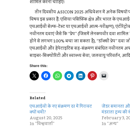
शामिल करना चाहिए।
तीन दिवसीय ASICON 2025 अधिवेशन में अनेक विषयों पर एचआ
विषय इस प्रकार हैं: एशिया पसिफ़िक क्षेत्र और भारत के ए
एचआईवी सेल्फ-टेस्ट या एचआईवी आत्म-परीक्षण), एंटीरेट्
नवीनतम दवाएं जैसे कि “प्रेप” (जिसमें लेनकपवीर दवा शामिल ह
होने से लगभग 100% बचा जा सकता है), “डॉक्सी प्रेप” दवा 
एचआईवी और हेपेटाइटिस सह-संक्रमण संबंधित नवीनतम अपडेट, 
साइबर-सिक्योरिटी और स्वास्थ्य सेवा, जलवायु परिवर्तन, आदि
Share this:
Related
एचआईवी के नए संक्रमण दर में गिरावट
जेंडर समानता और स
क्यों थमी?
मंडराता ट्रम्प की
August 20, 2025
February 3, 2
In "विश्ववार्ता"
In "अन्य"