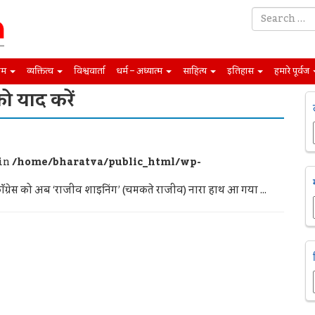
िम
व्यक्तित्व
विश्ववार्ता
धर्म – अध्यात्म
साहित्य
इतिहास
हमारे पूर्वज
को याद करें
 in
/home/bharatva/public_html/wp-
ॉंग्रेस को अब ‘राजीव शाइनिंग’ (चमकते राजीव) नारा हाथ आ गया ...