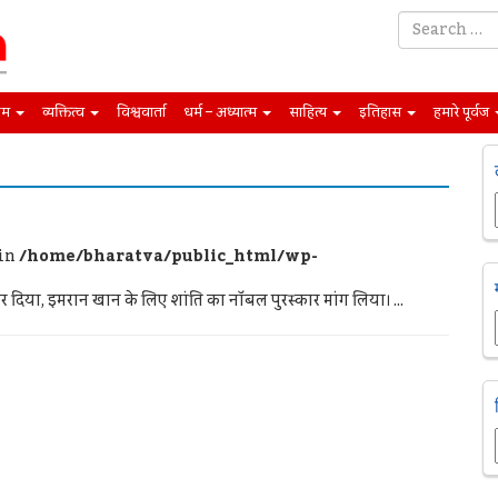
िम
व्यक्तित्व
विश्ववार्ता
धर्म – अध्यात्म
साहित्य
इतिहास
हमारे पूर्वज
 in
/home/bharatva/public_html/wp-
दिया, इमरान खान के लिए शांति का नाॅबल पुरस्कार मांग लिया। ...