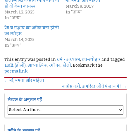
होली-गोश्त के साथ रंगीन पानी ना
माँ, ममता और महिला
हो तो कैसा कायस्थ
March 8, 2017
March 12, 2025
In "अन्य"
In "अन्य"
प्रेम व सद्भाव का प्रतीक बना होली
का त्यौहार
March 14, 2025
In "अन्य"
This entry was posted in
धर्म - अध्यात्म
,
व्रत-त्योहार
and tagged
Holi (होली)
,
आध्यात्मिक
,
रंगों का
,
होली
. Bookmark the
permalink
.
←
माँ, ममता और महिला
कांग्रेस नहीं, अमरिंदर जीते पंजाब में !
→
लेखक के अनुसार पढ़ें
महीने के अनुसार पढ़ें