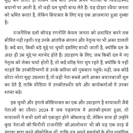
मुद्दा बन जाता है। लेकिन जब बात उनके अपने नेताओं के विवादास्पद
बयानों पर आती है, तो वही दल चुप्पी साध लेते हैं। यह दोहरा रवैया जनता
को भ्रमित करता है, लेकिन सियासत के लिए यह एक आजमाया हुआ नुस्खा
है।
राजनैतिक दलों की यह रणनीति केवल जनता को प्रभावित करने तक
सीमित नहीं रहती। यह उनके आंतरिक संगठन और नेतृत्व पर भी असर डालती
है। कई बार, किसी बड़े मुद्दे पर चुप्पी इसलिए साधी जाती है, क्योंकि दल के
अंदर ही उस मुद्दे पर मतभेद होते हैं। उदाहरण के लिए, जब किसी दल में नए
नेतृत्व को लेकर चर्चा होती है, तो कई वरिष्ठ नेता चुप रहते हैं, क्योंकि वे नहीं
चाहते कि उनकी टिप्पणी से उनके करियर को नुकसान पहुंचे। वहीं, जब कोई
छोटा-मोटा मुद्दा उछलता है, तो वही नेता सबसे आगे आकर बयानबाजी शुरू
कर देते हैं, ताकि मीडिया में उनकी तस्वीर छपे और कार्यकर्ताओं में उनका
रुतबा बढ़े।
इस चुप्पी और हंगामे की सियासत का एक और उदाहरण है मायावती जैसे
नेताओं का रवैया। 2024 में जब पहलगाम में आतंकी हमला हुआ, तो
मायावती ने सभी दलों को एकजुट होने की सलाह दी, लेकिन साथ ही उन्होंने
कुछ नेताओं की ‘घिनौनी राजनीति’ की आलोचना भी की। यह एक तरह से
हंगामा खड़ा करने की कोशिश थी, ताकि वह अपने समर्थकों के बीच प्रासंगिक