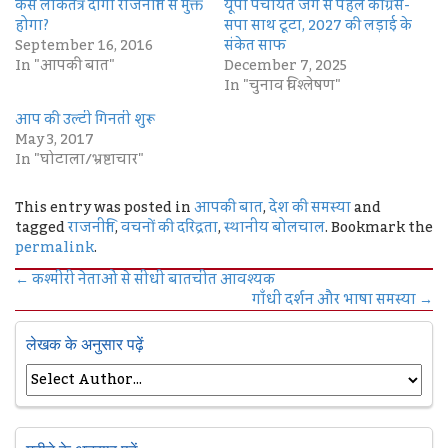
कैसे लोकतंत्र दागी राजनीति से मुक्त
यूपी पंचायत जंग से पहले कांग्रेस-
होगा?
सपा साथ टूटा, 2027 की लड़ाई के
September 16, 2016
संकेत साफ
In "आपकी बात"
December 7, 2025
In "चुनाव विश्लेषण"
आप की उल्टी गिनती शुरू
May 3, 2017
In "घोटाला/भ्रष्टाचार"
This entry was posted in
आपकी बात
,
देश की समस्या
and
tagged
राजनीति
,
वचनों की दरिद्रता
,
स्थानीय बोलचाल
. Bookmark the
permalink
.
←
कश्मीरी नेताओं से सीधी बातचीत आवश्‍यक
गाँधी दर्शन और भाषा समस्या
→
लेखक के अनुसार पढ़ें