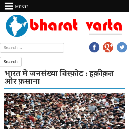
MENU
भारत में जनसंख्या विस्फ़ोट : हक़ीक़त
और फ़साना