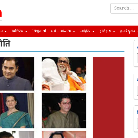
िम
व्यक्तित्व
विश्ववार्ता
धर्म – अध्यात्म
साहित्य
इतिहास
हमारे पूर्वज
ीति