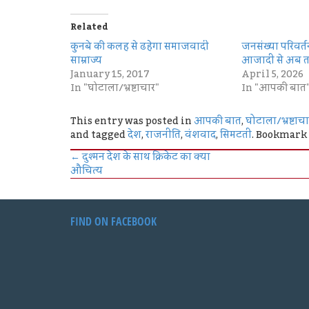
Related
कुनबे की कलह से ढहेगा समाजवादी
जनसंख्या परिवर्
साम्राज्य
आजादी से अब 
January 15, 2017
April 5, 2026
In "घोटाला/भ्रष्टाचार"
In "आपकी बात
This entry was posted in
आपकी बात
,
घोटाला/भ्रष्टाच
and tagged
देश
,
राजनीति
,
वंशवाद
,
सिमटती
. Bookmark
←
दुश्मन देश के साथ क्रिकेट का क्या
औचित्य
FIND ON FACEBOOK