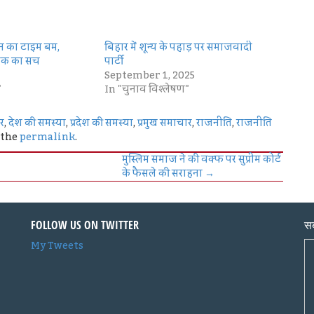
तन का टाइम बम,
बिहार में शून्य के पहाड़ पर समाजवादी
तक का सच
पार्टी
September 1, 2025
"
In "चुनाव विश्लेषण"
ार
,
देश की समस्या
,
प्रदेश की समस्या
,
प्रमुख समाचार
,
राजनीति
,
राजनीति
 the
permalink
.
मुस्लिम समाज ने की वक्फ पर सुप्रीम कोर्ट
के फैसले की सराहना
→
FOLLOW US ON TWITTER
सब
My Tweets