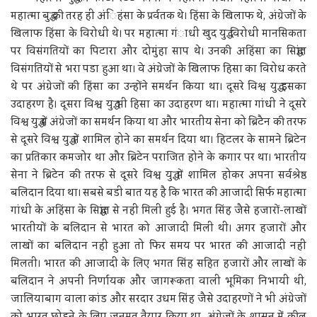
महात्मा बुद्ध की तरह ही अंिहंसा के प्रर्वतक थे। हिंसा के खिलाफ थे, अंग्रेजों के
खिलाफ हिंसा के विरोधी थे। पर महात्मा गंाधी खुद युद्ध विरोधी मानसिकता
पर विसंगतियों का पिटारा और दोमुंहा साप थे। उनकी अहिंसा का सिद्धांत
विसंगतियों से भरा पडा हुआ था। वे अंग्रेजों के खिलाफ हिसा का विरोध करते
थे पर अंग्रेजों की हिंसा का उन्होंने समर्थन किया था। दूसरे विश्व युद्ध इसका
उदाहरण है। दूसरा विश्व युद्ध भी हिसा का उदाहरण था। महात्मा गांधी ने दूसरे
विश्व युद्ध में अंग्रेजों का समर्थन किया था और भारतीय सेना को ब्रिटैन की तरफ
से दूसरे विश्व युद्ध में शामिल होने का समर्थन दिया था। हिटलर के सामने ब्रिटेन
का प्रतिकार कमजोर था और ब्रिटेन पराजित होने के कगार पर था। भारतीय
सेना ने ब्रिटेन की तरफ से दूसरे विश्व युद्ध में शामिल होकर अपना सर्वश्रेष्ठ
बलिदान दिया था। सबसे बडी बात यह है कि भारत की आजादी सिर्फ महात्मा
गांधी के अहिंसा के सिद्धांत से नही मिली हुई है। भगत सिंह जैसे हजारों-लाखों
भारतीयों के बलिदान से भारत को आजादी मिली थी। अगर हजारों और
लाखों का बलिदान नहीं हुआ तो फिर समय पर भारत की आजादी नहीं
मिलती। भारत की आजादी के लिए भगत सिंह सहित हजारों और लाखों के
बलिदान ने अपनी निर्णायक और जागरूकता वाली भूमिका निभायी थी,
जालियाबाग वाला कांड और सरदार उधम सिंह जैसे उदाहरणों ने भी अंग्रेजों
को भारत छोडने के लिए जनमत तैयार किया था, अंग्रेजों के शासन में कील