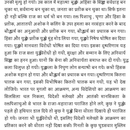
उनकी मृत्यु हो गयी। उस काल में महात्मा बुद्ध के अहिंसा के सिद्धांत सर्वग्राह बन
चुका था, सर्वमान्य बन चुका था, जनता का प्रतीक बन चुका था। सिर्फ इतना
ही नहीं बल्कि राज का धर्म भी बन गया। रक्त पिशाचु , घृणा और हिंसा के
प्रतीक, आतातयी अशोक ने कलिंग के उपर हमला कर नरसंहार करने के बाद
बौद्ध धर्म का अनुआयी और प्रतीक बन गया, बौद्ध धर्म का प्रचारक बन गया।
हिंसा और युद्ध के प्रतीक युद्ध से मुंह मोड लिया गया, युद्ध को निषेघ घोषित कर दिया
गया। युद्ध को मानवता विरोधी घोषित कर दिया गया। इसका दुष्परिणाम यह
हुआ कि राज सत्ता युद्ध विरोधी हो गयी, सुरक्षा और सम्मान के लिए अनिवार्य
सिद्धांत का हनन हुआ। यानी कि सेना की अनिवार्यता समाप्त कर दी गयी। युद्ध
कला विलुप्त हो गयी। युद्ध कला के निपुण लोग सन्याषी बन गये। कभी हिंसक
अशोक महान हो गया और बौद्ध धर्म का प्रचारक बन गया। दुष्परिणाम कितना
घातक बन गया, इसकी विभीषिका कितनी घातक बन गयी, यह भी देख
लीजिये। भारत पर मुगलों का आक्रमण, अन्य विदेशियों का आक्रमण का
सिलसिला चल निकला, विदेशी मलेच्छों और आतंकी मानसिकता के
रक्तपिशाचुओं से भारत के राजा-महाराजा पराजित होने लगे, कुछ ने युद्ध के
पहले ही हथियार डाल दिये तो कुछ ने युद्ध में बिना वीरता दिखाये ही पराजित
हो गये। जनता भी युद्ध विरोधी थी, इसलिए विदेशी मलेच्छों के आक्रमण का
प्रतिकार करने की वीरता नहीं दिखा सकी। गिनती के कुछ घुडसवार मुस्लिम