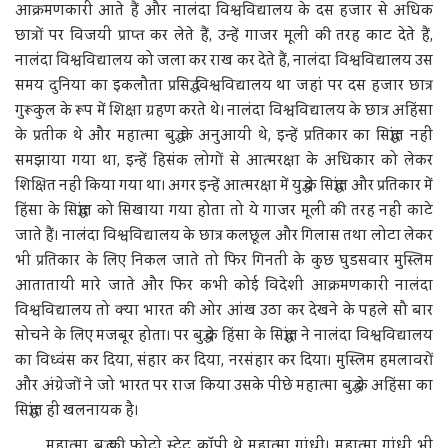
आक्रमणकारी आते हैं और नालंदा विश्वविद्यालय के दस हजार से अधिक
छात्रों पर विजयी प्राप्त कर लेते हैं, उन्हें गाजर मूली की तरह काट देते हैं,
नालंदा विश्वविद्यालय को जला कर राख कर देते हैं, नालंदा विश्वविद्यालय उस
समय दुनिया का इकलौता प्रसिद्ध विश्वविद्यालय था जहां पर दस हजार छात्र
गुरूकुल के रूप में शिक्षा ग्रहण करते थे। नालंदा विश्वविद्यालय के छात्र अहिंसा
के प्रतीक थे और महात्मा बुद्ध के अनुआयी थे, इन्हें प्रतिकार का सिद्धांत नहीं
समझाया गया था, इन्हें हिसंक लोगों से आत्मरक्षा के अधिकार को लेकर
शिक्षित नहीं किया गया था। अगर इन्हें आत्मरक्षा में युद्ध के सिद्धांत और प्रतिकार में
हिंसा के सिद्धांत को सिखाया गया होता तो ये गाजर मूली की तरह नहीं काटे
जाते हैं। नालंदा विश्वविद्यालय के छात्र कलछूल और गिलास तथा लोटा लेकर
भी प्रतिकार के लिए निकल जाते तो फिर गिनती के कुछ घुडसवार मुस्लिम
आतातायी मारे जाते और फिर कभी कोई विदेशी आक्रमणकारी नालंदा
विश्वविद्यालय तो क्या भारत की ओर आंख उठा कर देखने के पहले सौ बार
सोचने के लिए मजबूर होता। पर बुद्ध के हिंसा के सिद्धांत ने नालंदा विश्वविद्यालय
का विध्वंस कर दिया, संहार कर दिया, नरसंहार कर दिया। मुस्लिम हमलावरों
और अंग्रेजों ने जो भारत पर राज किया उसके पीछे महात्मा बुद्ध के अहिंसा का
सिद्धांत ही खलनायक है।
महात्मा बुद्ध की फोटो स्टेट काॅपी थे महात्मा गांधी। महात्मा गांधी भी