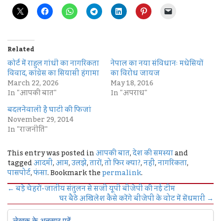
Related
कोर्ट में राहुल गांधी का नागरिकता
नेपाल का नया संविधानः मधेसियों
विवाद, कांग्रेस का सियासी हंगामा
का विरोध जायज
March 22, 2026
May 18, 2016
In "आपकी बात"
In "अपराध"
बदलनेवाली है घाटी की फिजां
November 29, 2014
In "राजनीति"
This entry was posted in
आपकी बात
,
देश की समस्या
and
tagged
आदमी
,
आम
,
उलझे
,
तारों
,
तो फिर क्या?
,
नहीं
,
नागरिकता
,
पासपोर्ट
,
फंसा
. Bookmark the
permalink
.
←
बड़े चेहरों-जातीय संतुलन से सजी यूपी बीजेपी की नई टीम
घर बैठे अखिलेश कैसे करेंगे बीजेपी के वोट में सेंधमारी
→
लेखक के अनुसार पढ़ें