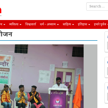
िम
व्यक्तित्व
विश्ववार्ता
धर्म – अध्यात्म
साहित्य
इतिहास
हमारे पूर्वज
योजन