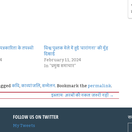
्रकारिता के तपस्वी
विश्व पुस्तक मेले में हुई ‘वारांगना’ की मुँह
दिखाई
4
February 11, 2024
In "प्रमुख समाचार"
agged
कवि
,
काव्यांजलि
,
सम्मेलन
. Bookmark the
permalink
.
इस्लामः अरबों की नकल जरुरी नहीं
→
FOLLOW US ON TWITTER
सब
My Tweets