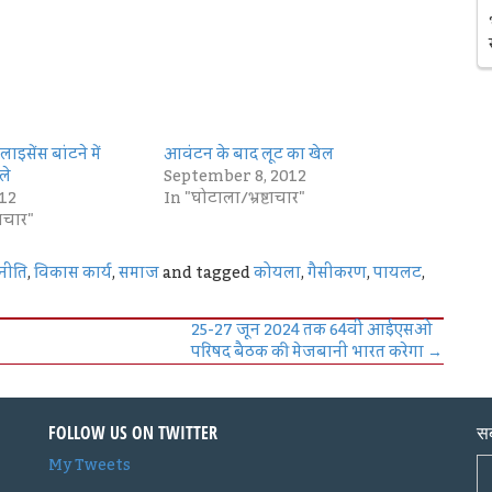
इसेंस बांटने में
आवंटन के बाद लूट का खेल
ले
September 8, 2012
12
In "घोटाला/भ्रष्टाचार"
टाचार"
नीति
,
विकास कार्य
,
समाज
and tagged
कोयला
,
गैसीकरण
,
पायलट
,
25-27 जून 2024 तक 64वीं आईएसओ
परिषद बैठक की मेजबानी भारत करेगा
→
FOLLOW US ON TWITTER
सब
My Tweets