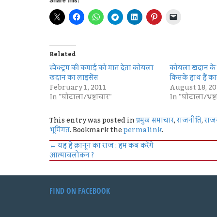
Related
स्पेक्ट्रम की कमाई को मात देता कोयला
कोयला खदान के ला
खदान का लाइसेंस
किसके हाथ हैं का
February 1, 2011
August 18, 20
In "घोटाला/भ्रष्टाचार"
In "घोटाला/भ्रष्
This entry was posted in
प्रमुख समाचार
,
राजनीति
,
राज
भूमिगत
. Bookmark the
permalink
.
←
यह है क़ानून का राज : हम कब करेंगे
आत्मावलोकन ?
FIND ON FACEBOOK