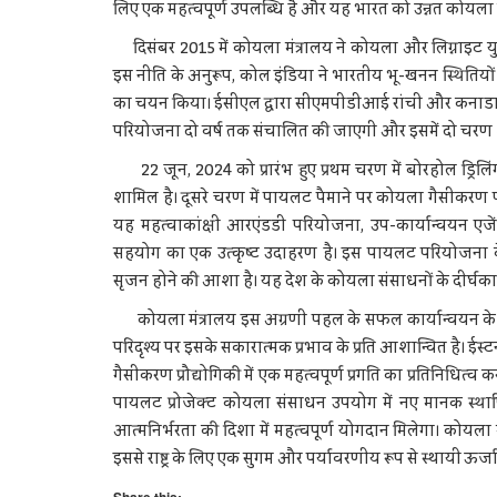
लिए एक महत्वपूर्ण उपलब्धि है और यह भारत को उन्नत कोयला गैसी
दिसंबर 2015 में कोयला मंत्रालय ने कोयला और लिग्नाइट युक्त क
इस नीति के अनुरूप, कोल इंडिया ने भारतीय भू-खनन स्थितियों 
का चयन किया। ईसीएल द्वारा सीएमपीडीआई रांची और कनाडा की
परियोजना दो वर्ष तक संचालित की जाएगी और इसमें दो चरण श
22 जून, 2024 को प्रारंभ हुए प्रथम चरण में बोरहोल ड्रिलिंग
शामिल है। दूसरे चरण में पायलट पैमाने पर कोयला गैसीकरण पर
यह महत्वाकांक्षी आरएंडडी परियोजना, उप-कार्यान्वयन एजेंसि
सहयोग का एक उत्‍कृष्‍ट उदाहरण है। इस पायलट परियोजना के स
सृजन होने की आशा है। यह देश के कोयला संसाधनों के दीर्घक
कोयला मंत्रालय इस अग्रणी पहल के सफल कार्यान्वयन के लिए स
परिदृश्य पर इसके सकारात्मक प्रभाव के प्रति आशान्वित है। ईस
गैसीकरण प्रौद्योगिकी में एक महत्वपूर्ण प्रगति का प्रतिनिधित्
पायलट प्रोजेक्ट कोयला संसाधन उपयोग में नए मानक स्थापित
आत्मनिर्भरता की दिशा में महत्‍वपूर्ण योगदान मिलेगा। कोयला मं
इससे राष्ट्र के लिए एक सुगम और पर्यावरणीय रूप से स्‍थायी ऊर्जा 
Share this: