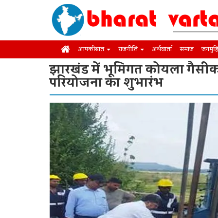
आपकी बात
राजनीति
अर्थवार्ता
समाज
जनमुह
झारखंड में भूमिगत कोयला गैस
परियोजना का शुभारंभ