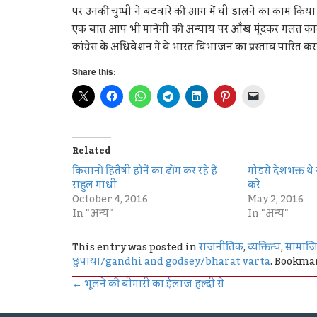
पर उनकी चुप्पी ने बटवारे की आग में घी डालने का काम किया 
एक बात आप भी मानेंगी की अन्याय पर आँख मूंदकर गलत काम 
कांग्रेस के अधिवेशन में वे भारत विभाजन का प्रस्‍ताव पारित क
Share this:
Related
किसानों हितैषी होनेंं का ढोंग कर रहे हैं
गोडसे देशभक्त थे 
राहुुल गांधी
करे
October 4, 2016
May 2, 2016
In "अन्य"
In "अन्य"
This entry was posted in
राजनीतिक
,
व्यक्तित्व
,
सामाज
छुपाया/gandhi and godsey/bharat varta
. Bookma
←
भूलने की बीमारी का ईलाज हल्दी से