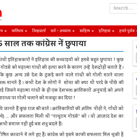
िम
व्यक्तित्व
विश्ववार्ता
धर्म – अध्यात्म
साहित्य
इतिहास
हमारे पूर्वज
साल तक कांग्रेस नें छुपाया
ंथी इतिहासकारों नें इतिहास की सच्‍चाइयों को हमसे बहुत छुपाया ? कुछ
गोडसे को महात्मा गांधी की हत्‍या करने के कारण उन्‍हें देशद्रोही बताते हैं ।
ि कुछ अन्य उसे देश के टुकड़े करने वाले गांधी को गोली मारने वाला
क्त मानते हैं । कभी देश के लोगों नें सोचा की क्या थी परदे के पीछे की
ाई जिसने महात्मा गांधी के ही एक देशभक्त क्रांतिकारी अनुयाई को अपने
राध्य पर गोली चलाने को मजबूर कर दिया ?
 जानते हैं कुछ राज़ की बातें । क्रांतिकारियों की अंतिम पीढ़ी ने, गाँधी को
े थे) … और सफलता मिली थी “नाथूराम गोडसे” को । वो आज़ाद देश का
माप्‍त नहीं हुई बस शत्रु बदले हैं।
 घोषित करवाने में लगे हुए हैं। कांग्रेस को इसमे काफी सफलता मिल चुकी है