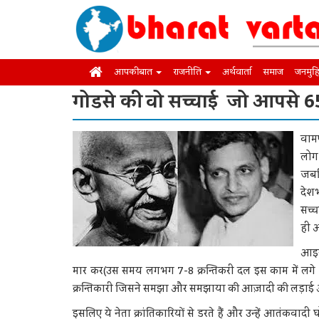
आपकी बात
राजनीति
अर्थवार्ता
समाज
जनमुह
गोडसे की वो सच्चाई जो आपसे 65 
वामप
लोग 
जबक
देशभ
सच्च
ही आ
आइये
मार कर(उस समय लगभग 7-8 क्रन्तिकरी दल इस काम में लग
क्रन्तिकारी जिसने समझा और समझाया की आज़ादी की लड़ाई अभी स
इसलिए ये नेता क्रांतिकारियों से डरते हैं और उन्हें आतंकवादी