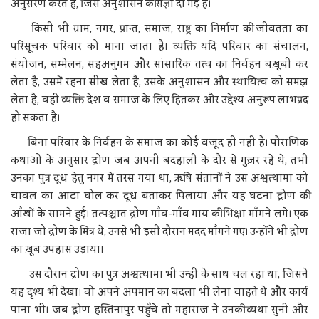
अनुसरण करते हैं, जिसे अनुशासन की संज्ञा दी गई है।
किसी भी ग्राम, नगर, प्रान्त, समाज, राष्ट्र का निर्माण की जीवंतता का
परिसूचक परिवार को माना जाता है। व्यक्ति यदि परिवार का संचालन,
संयोजन, सम्मेलन, सहअनुगम और सांसारिक तत्व का निर्वहन बख़ूबी कर
लेता है, उसमें रहना सीख लेता है, उसके अनुशासन और स्थायित्व को समझ
लेता है, वही व्यक्ति देश व समाज के लिए हितकर और उद्देश्य अनुरूप लाभप्रद
हो सकता है।
बिना परिवार के निर्वहन के समाज का कोई वजूद ही नहीं है। पौराणिक
कथाओं के अनुसार द्रोण जब अपनी बदहाली के दौर से गुज़र रहे थे, तभी
उनका पुत्र दूध हेतु नगर में तरस गया था, ऋषि संतानों ने उस अश्वत्थामा को
चावल का आटा घोल कर दूध बताकर पिलाया और यह घटना द्रोण की
आँखों के सामने हुई। तत्पश्चात द्रोण गाँव-गाँव गाय की भिक्षा माँगने लगे। एक
राजा जो द्रोण के मित्र थे, उनसे भी इसी दौरान मदद माँगने गए। उन्होंने भी द्रोण
का ख़ूब उपहास उड़ाया।
उस दौरान द्रोण का पुत्र अश्वत्थामा भी उन्हीं के साथ चल रहा था, जिसने
यह दृश्य भी देखा। वो अपने अपमान का बदला भी लेना चाहते थे और कार्य
पाना भी। जब द्रोण हस्तिनापुर पहुँचे तो महाराज ने उनकी व्यथा सुनी और