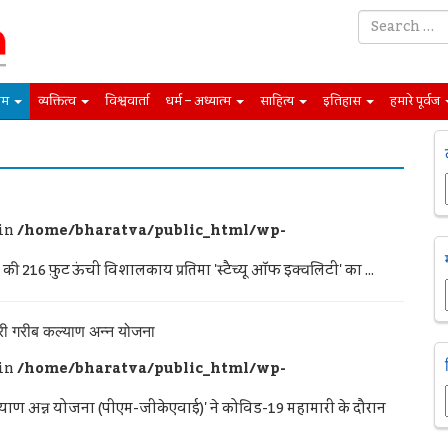
िम
व्यक्तित्व
विश्ववार्ता
धर्म – अध्यात्म
साहित्य
इतिहास
हमारे पूर्वज
 in
/home/bharatva/public_html/wp-
ी 216 फ़ुट ऊंची विशालकाय प्रतिमा 'स्टैच्यू ऑफ इक्वलिटी' का ...
त्री गरीब कल्याण अन्न योजना
 in
/home/bharatva/public_html/wp-
ब कल्याण अन्न योजना (पीएम-जीकेएवाई)' ने कोविड-19 महामारी के दौरान