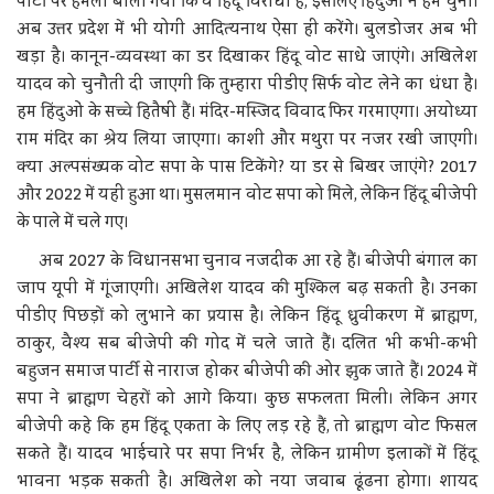
पार्टी पर हमला बोला गया कि वे हिंदू विरोधी हैं, इसलिए हिंदुओं ने हमें चुना।
अब उत्तर प्रदेश में भी योगी आदित्यनाथ ऐसा ही करेंगे। बुलडोजर अब भी
खड़ा है। कानून-व्यवस्था का डर दिखाकर हिंदू वोट साधे जाएंगे। अखिलेश
यादव को चुनौती दी जाएगी कि तुम्हारा पीडीए सिर्फ वोट लेने का धंधा है।
हम हिंदुओं के सच्चे हितैषी हैं। मंदिर-मस्जिद विवाद फिर गरमाएगा। अयोध्या
राम मंदिर का श्रेय लिया जाएगा। काशी और मथुरा पर नजर रखी जाएगी।
क्या अल्पसंख्यक वोट सपा के पास टिकेंगे? या डर से बिखर जाएंगे? 2017
और 2022 में यही हुआ था। मुसलमान वोट सपा को मिले, लेकिन हिंदू बीजेपी
के पाले में चले गए।
अब 2027 के विधानसभा चुनाव नजदीक आ रहे हैं। बीजेपी बंगाल का
जाप यूपी में गूंजाएगी। अखिलेश यादव की मुश्किल बढ़ सकती है। उनका
पीडीए पिछड़ों को लुभाने का प्रयास है। लेकिन हिंदू ध्रुवीकरण में ब्राह्मण,
ठाकुर, वैश्य सब बीजेपी की गोद में चले जाते हैं। दलित भी कभी-कभी
बहुजन समाज पार्टी से नाराज होकर बीजेपी की ओर झुक जाते हैं। 2024 में
सपा ने ब्राह्मण चेहरों को आगे किया। कुछ सफलता मिली। लेकिन अगर
बीजेपी कहे कि हम हिंदू एकता के लिए लड़ रहे हैं, तो ब्राह्मण वोट फिसल
सकते हैं। यादव भाईचारे पर सपा निर्भर है, लेकिन ग्रामीण इलाकों में हिंदू
भावना भड़क सकती है। अखिलेश को नया जवाब ढूंढना होगा। शायद