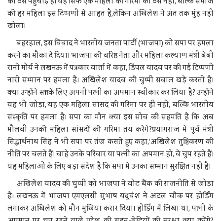
को ठेस पहुंचाई है। यह सिर्फ एक महिला की गरिमा को ठेस नहीं, बल्कि समाज
की हर महिला इस टिप्पणी से आहत है,लेकिन अखिलेश ने अंत तक मुंह नहीं
खोला।
बहरहाल, इस विवाद ने भारतीय जनता पार्टी (भाजपा) को सपा पर हमला
करने का मौका दे दिया। भाजपा की वरिष्ठ नेता और महिला कल्याण मंत्री बेबी
रानी मौर्य ने लखनऊ में पत्रकार वार्ता में कहा, डिंपल यादव पर की गई टिप्पणी
नारी सम्मान पर हमला है। अखिलेश यादव की चुप्पी सवाल खड़े करती है।
क्या उन्होंने सत्ता के लिए अपनी पत्नी का अपमान स्वीकार कर लिया है? उन्होंने
यह भी जोड़ा,‘यह एक महिला सांसद की गरिमा पर ही नहीं, बल्कि भारतीय
संस्कृति पर हमला है। सपा का मौन क्या इस सोच की सहमति है कि अब
मौलवी उनकी महिला सांसदों की गरिमा तय करेंगे?प्रयागराज में पूर्व मंत्री
सिद्धार्थनाथ सिंह ने भी सपा पर तंज कसते हुए कहा,‘अखिलेश तुष्टिकरण की
नीति पर चलते हैं। चाहे उनके परिवार या पत्नी का अपमान हो, वे चुप रहते हैं।
यह महिलाओं के लिए बड़ा संदेश है कि सपा में उनका सम्मान सुरक्षित नहीं है।
अखिलेश यादव की चुप्पी को भाजपा ने वोट बैंक की राजनीति से जोड़ा
है। लखनऊ में भाजपा एमएलसी सुभाष यदुवंश ने अटल चौक पर होर्डिंग
लगाकर अखिलेश को मौन मुखिया करार दिया। होर्डिंग में लिखा था, पत्नी के
अपमान पर चुप रहने वाले प्रदेश की बहन-बेटियों की सुरक्षा क्या करेंगे?