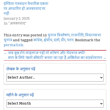
इण्डिया गठबंधन वैचारिक एकता
पर आधारित हो अवसरवाद पर
नहीं
January 2, 2025
In "अवसरवाद"
This entry was posted in
चुनाव विश्लेषण
,
राजनीति
,
विधानसभा
चुनाव
and tagged
कांग्रेस
,
क्षेत्रीय
,
दलों
,
दौर
,
पतन
. Bookmark the
permalink
.
←
जब कुष्ठ रोग लाइलाज नहीं तो शोषण और भेदभाव क्यों?
सपा के लिये ‘खतरे की घंटी‘ बनता जा रहा है अखिलेश का बड़बोलापन
→
लेखक के अनुसार पढ़ें
महीने के अनुसार पढ़ें