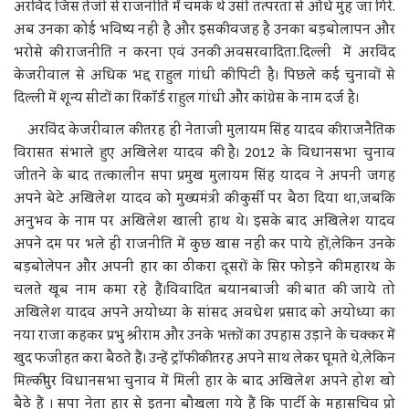
अरविंद जिस तेजी से राजनीति में चमके थे उसी तत्परता से औंधे मुंह जा गिरे.
अब उनका कोई भविष्य नहीं है और इसकी वजह है उनका बड़बोलापन और
भरोसे की राजनीति न करना एवं उनकी अवसरवादिता.दिल्ली में अरविंद
केजरीवाल से अधिक भद्द राहुल गांधी की पिटी है। पिछले कई चुनावों से
दिल्ली में शून्य सीटों का रिकॉर्ड राहुल गांधी और कांग्रेस के नाम दर्ज है।
अरविंद केजरीवाल की तरह ही नेताजी मुलायम सिंह यादव की राजनैतिक
विरासत संभाले हुए अखिलेश यादव की है। 2012 के विधानसभा चुनाव
जीतने के बाद तत्कालीन सपा प्रमुख मुलायम सिंह यादव ने अपनी जगह
अपने बेटे अखिलेश यादव को मुख्यमंत्री की कुर्सी पर बैठा दिया था,जबकि
अनुभव के नाम पर अखिलेश खाली हाथ थे। इसके बाद अखिलेश यादव
अपने दम पर भले ही राजनीति में कुछ खास नहीं कर पाये हों,लेकिन उनके
बड़बोलेपन और अपनी हार का ठीकरा दूसरों के सिर फोड़ने की महारथ के
चलते खूब नाम कमा रहे हैं।विवादित बयानबाजी की बात की जाये तो
अखिलेश यादव अपने अयोध्या के सांसद अवधेश प्रसाद को अयोध्या का
नया राजा कहकर प्रभु श्रीराम और उनके भक्तों का उपहास उड़ाने के चक्कर में
खुद फजीहत करा बैठते हैं। उन्हें ट्रॉफी की तरह अपने साथ लेकर घूमते थे,लेकिन
मिल्कीपुर विधानसभा चुनाव में मिली हार के बाद अखिलेश अपने होश खो
बैठे हैं । सपा नेता हार से इतना बौखला गये हैं कि पार्टी के महासचिव प्रो