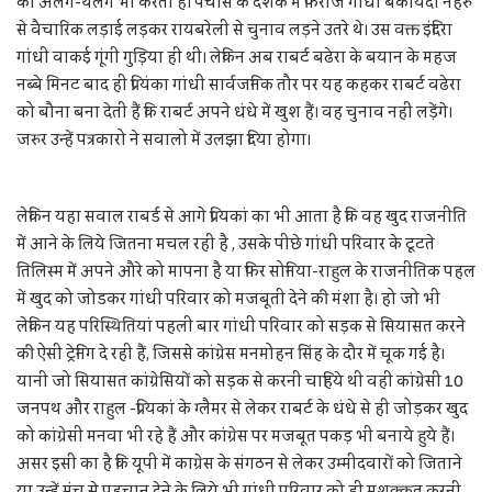
को अलग-थलग भी करता है। पचास के दशक में फिरोज गांधी बकायदा नेहरु
से वैचारिक लड़ाई लड़कर रायबरेली से चुनाव लड़ने उतरे थे। उस वक्त इंदिरा
गांधी वाकई गूंगी गुड़िया ही थीं। लेकिन अब राबर्ट बढेरा के बयान के महज
नब्बे मिनट बाद ही प्रियंका गांधी सार्वजनिक तौर पर यह कहकर राबर्ट वढेरा
को बौना बना देती हैं कि राबर्ट अपने धंधे में खुश हैं। वह चुनाव नहीं लड़ेंगे।
जरुर उन्हें पत्रकारो ने सवालो में उलझा दिया होगा।
लेकिन यहा सवाल राबर्ड से आगे प्रियकां का भी आता है कि वह खुद राजनीति
में आने के लिये जितना मचल रही है , उसके पीछे गांधी परिवार के टूटते
तिलिस्म में अपने औरे को मापना है या फिर सोनिया-राहुल के राजनीतिक पहल
में खुद को जोडकर गांधी परिवार को मजबूती देने की मंशा है। हो जो भी
लेकिन यह परिस्थितियां पहली बार गांधी परिवार को सड़क से सियासत करने
की ऐसी ट्रेनिंग दे रही हैं, जिससे कांग्रेस मनमोहन सिंह के दौर में चूक गई है।
यानी जो सियासत कांग्रेसियों को सड़क से करनी चाहिये थी वही कांग्रेसी 10
जनपथ और राहुल -प्रियकां के ग्लैमर से लेकर राबर्ट के धंधे से ही जोड़कर खुद
को कांग्रेसी मनवा भी रहे हैं और कांग्रेस पर मजबूत पकड़ भी बनाये हुये हैं।
असर इसी का है कि यूपी में काग्रेस के संगठन से लेकर उम्मीदवारों को जिताने
या उन्हें मंच से पहचान देने के लिये भी गांधी परिवार को ही मशक्कत करनी