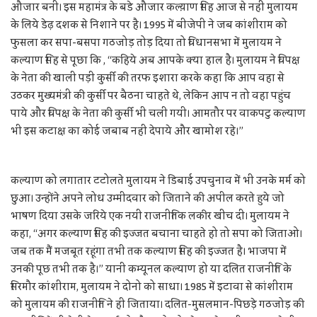
औजार बनी। इस महामंत्र के बडे औजार कल्य़ाण सिंह आज से नहीं मुलायम
के लिये डेढ़ दशक से निशाने पर है। 1995 में बीजेपी ने जब कांशीराम को
फुसला कर सपा-बसपा गठजोड़ तोड़ दिया तो विधानसभा में मुलायम ने
कल्याण सिंह से पूछा कि , “कहिये अब आपके क्या हाल है। मुलायम ने विपक्ष
के नेता की खाली पड़ी कुर्सी की तरफ इशारा करके कहा कि आप वहा से
उठकर मुख्यमंत्री की कुर्सी पर बैठना चाहते थे, लेकिन आप न तो वहा पहुंच
पाये और विपक्ष के नेता की कुर्सी भी चली गयी। आमतौर पर वाकपटु कल्याण
भी इस कटाक्ष का कोई जबाब नही देपाये और खामोश रहे।”
कल्याण को लगातार टटोलते मुलायम ने डिबाई उपचुनाव में भी उनके मर्म को
छुआ। उन्होंने अपने लोध उम्मीदवार को जिताने की अपील करते हुये जो
भाषण दिया उसके जरिये एक नयी राजनीतिक लकीर खींच दी। मुलायम ने
कहा, “अगर कल्याण सिंह की इज्जत बचाना चाहते हो तो सपा को जिताओ।
जब तक मैं मजबूत रहूंगा तभी तक कल्याण सिंह की इज्जत है। भाजपा में
उनकी पूछ तभी तक है।” यानी कम्यूनल कल्याण हो या दलित राजनीति के
सिरमौर कांशीराम, मुलायम ने दोनो को साधा। 1985 में इटावा से कांशीराम
को मुलायम की राजनीति ने ही जिताया। दलित-मुसलमान-पिछड़े गठजोड़ की