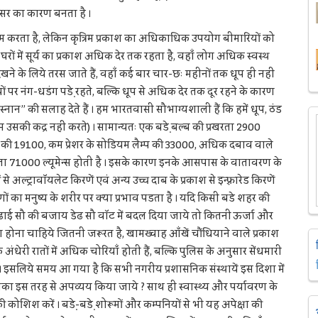
सर का कारण बनता है ।
काम करता है, लेकिन कृत्रिम प्रकाश का अधिकाधिक उपयोग बीमारियों को
घरों में सूर्य का प्रकाश अधिक देर तक रहता है, वहाँ लोग अधिक स्वस्थ
र्य देखने के लिये तरस जाते हैं, वहाँ कई बार चार-छः महीनों तक धूप ही नहीं
 पर नंग-धडंग पडे़ रहते, बल्कि धूप से अधिक देर तक दूर रहने के कारण
स्नान” की सलाह देते हैं । हम भारतवासी सौभाग्यशाली हैं कि हमें धूप, ठंड
उसकी कद्र नहीं करते) । सामान्यतः एक बडे़ बल्ब की प्रखरता 2900
ैम्प की 19100, कम प्रेशर के सोडियम लैम्प की 33000, अधिक दबाव वाले
रता 71000 ल्यूमेन्स होती है । इसके कारण इनके आसपास के वातावरण के
ों से अल्ट्रावॉयलेट किरणें एवं अन्य उच्च दाब के प्रकाश से इन्फ़्रारेड किरणें
 का मनुष्य के शरीर पर क्या प्रभाव पडता है । यदि किसी बडे शहर की
ढाई सौ की बजाय डेढ सौ वॉट में बदल दिया जाये तो कितनी ऊर्जा और
होना चाहिये जितनी जरूरत है, खामख्वाह आँखें चौंधियाने वाले प्रकाश
धेरी रातों में अधिक चोरियाँ होती हैं, बल्कि पुलिस के अनुसार सेंधमारी
ता । इसलिये समय आ गया है कि सभी नगरीय प्रशासनिक संस्थायें इस दिशा में
ं उसका इस तरह से अपव्यय किया जाये ? साथ ही स्वास्थ्य और पर्यावरण के
ोशिश करें । बडे़-बडे़ शोरूमों और कम्पनियों से भी यह अपेक्षा की