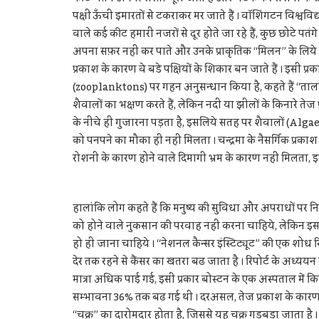
पक्षी ऊँची इमारतों से टकराकर मर जाते हैं । वॉशिंगटन विश्ववि
वाले कई कीट हमारी नजरों से दूर होते जा रहे हैं, कुछ छोटे पतंगे 
अपना सफ़र नहीं कर पाते और उनके प्राकृतिक “मिलन” के लिये 
प्रकाश के कारण वे बडे पक्षियों के शिकार बन जाते हैं । इसी प्रक
(zooplanktons) पर गहन अनुसन्धान किया है, कहते हैं “ता
शैवालों का भक्षण करते हैं, लेकिन नदी या झीलों के किनारे ते
के नीचे ही गुजारना पड़ता है, इसलिये सतह पर शैवालों (Alg
को पनपने का मौका ही नहीं मिलता । चन्द्रमा के नैसर्गिक प्र
रोशनी के कारण होने वाले दिमागी भ्रम के कारण नहीं मिलता, इस
हालांकि लोग कहते हैं कि मनुष्य की सुविधा और अपराधों पर नि
को होने वाले नुकसान की परवाह नहीं करना चाहिये, लेकिन इस त
हो ही जाना चाहिये । “नेशनल कैन्सर इंस्टिट्यूट” की एक शोध रि
देर तक रहने से कैंसर का खतरा बढ जाता है । रिपोर्ट के अध्ययन के
मात्रा अधिक पाई गई, इसी प्रकार बोस्टन के एक अस्पताल में किये 
सम्भावना 36% तक बढ गई थी । दरअसल, तेज प्रकाश के कारण शरीर
“चक्र” का दारोमदार होता है, जिससे यह चक्र गडबडा़ जाता है ।