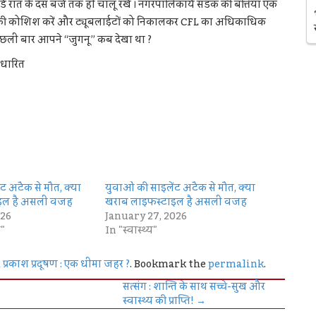
बोर्ड रात के दस बजे तक ही चालू रखें । नगरपालिकायें सडक की बत्तियाँ एक
ने की कोशिश करें और ट्यूबलाईटों को निकालकर CFL का अधिकाधिक
 पिछली बार आपने “जुगनू” कब देखा था ?
आधारित
ट अटैक से मौत, क्या
युवाओं की साइलेंट अटैक से मौत, क्या
इल है असली वजह
खराब लाइफस्टाइल है असली वजह
026
January 27, 2026
"
In "स्वास्थ्य"
d
प्रकाश प्रदूषण : एक धीमा जहर ?
. Bookmark the
permalink
.
सत्संग : शान्ति के साथ सच्चे-सुख और
स्वास्थ्य की प्राप्ति!
→