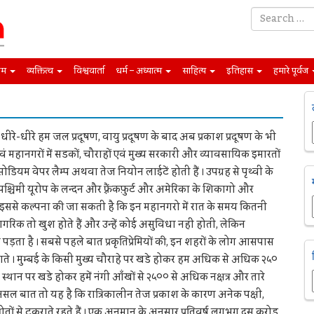
िम
व्यक्तित्व
विश्ववार्ता
धर्म – अध्यात्म
साहित्य
इतिहास
हमारे पूर्वज
े-धीरे हम जल प्रदूषण, वायु प्रदूषण के बाद अब प्रकाश प्रदूषण के भी
एवं महानगरों में सडकों, चौराहों एवं मुख्य सरकारी और व्यावसायिक इमारतों
डियम वेपर लैम्प अथवा तेज नियोन लाईटें होती हैं । उपग्रह से पृथ्वी के
 पश्चिमी यूरोप के लन्दन और फ़्रैंकफ़ुर्ट और अमेरिका के शिकागो और
 हैं, इससे कल्पना की जा सकती है कि इन महानगरो में रात के समय कितनी
 नागरिक तो खुश होते हैं और उन्हें कोई असुविधा नहीं होती, लेकिन
ड़ता है । सबसे पहले बात प्रकृतिप्रेमियों की, इन शहरों के लोग आसपास
े । मुम्बई के किसी मुख्य चौराहे पर खडे होकर हम अधिक से अधिक २५०
 स्थान पर खडे होकर हमें नंगी आँखों से २५०० से अधिक नक्षत्र और तारे
ि असल बात तो यह है कि रात्रिकालीन तेज प्रकाश के कारण अनेक पक्षी,
तों से टकराते रहते हैं । एक अनुमान के अनुसार प्रतिवर्ष लगभग दस करोड़