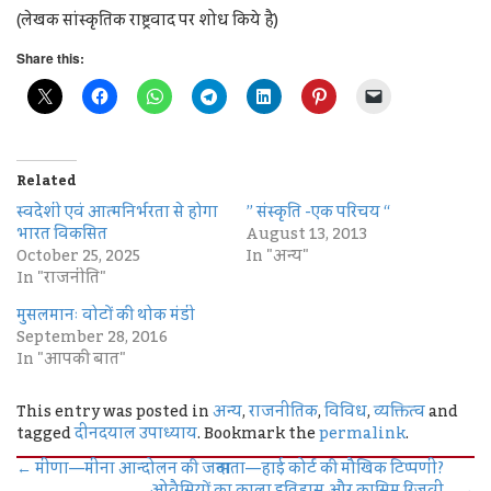
(लेखक सांस्कृतिक राष्ट्रवाद पर शोध किये है)
Share this:
Related
स्वदेशी एवं आत्मनिर्भरता से होगा
” संस्कृति -एक परिचय “
भारत विकसित
August 13, 2013
October 25, 2025
In "अन्य"
In "राजनीति"
मुसलमानः वोटों की थोक मंडी
September 28, 2016
In "आपकी बात"
This entry was posted in
अन्य
,
राजनीतिक
,
विविध
,
व्यक्तित्व
and
tagged
दीनदयाल उपाध्याय
. Bookmark the
permalink
.
←
मीणा—मीना आन्दोलन की जन्मदाता—हाई कोर्ट की मौखिक टिप्पणी?
ओवैसियों का काला इतिहास और कासिम रिज़वी…
→