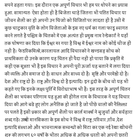
सपने ढहता गया। इस दौरान एक अपूर्ण विचार भी हम पर थोपने का प्रयास
हुआ. सामान्यतः ऐसा होता ही है बिजेता चाहे जितना भी पतित विचार या
जीवन शैली का हो अपनी उन चिंजो को विजितों पर लादता ही है उसी में
कुछ चाटुकार वृति के लोग विजेताओं के इस नए धर्म का गला फाडू स्वागत
करने लगते है पश्चिम के चिंतको में एक अत्यंत ही प्रमुख नाम रेन्डेकार्ट ने यहाँ
तक घोषणा कर दिया कि ईश्वर मर गया है विश्व में ईश्वर नाम को कोई चीज ही
नहीं है। फेडरिकमित्से,कारलायल आदि विचारकों ने खण्डसह सोच को
प्राथमिकता दी उनके कारण यह चिंतन ही पैदा नहीं हो पाया कि प्रकृति में
कही एक सूत्रता भी है इस विचार ने अपनी पूरी ऊर्जा यह बताने में लगा दिया
की व्यक्ति और समाज दो है। साधन और साध्य दो है। सृष्टि और परमेष्ठी दो है।
देश और राष्ट्र दो है। राष्ट्र और विश्व दो है इत्यादि। इन द्वंदों के बीच वो यह भी
कहते गए कि इनके लक्ष्य पूर्ति में विरोधाभाष भी है। इस तरह के अपूर्ण चिंतन
शैली का भयंकर परिणाम यह हुआ की हीगेल नाम के विचारक ने यह विचार
दिया की आगे बढे हुए लोग अनैतिक हो जाते है जो पीछे वालों की नैक्तिक्ता
पर पलते है इसी प्रकार की अपूर्ण शैली पर कार्ल मार्क्स ने बुजुर्वा और सर्वहारा
शब्द गढ़े। उन्मादी मानसिकता के इस सोच ने विश्व में राष्ट्र ,परिवार ,ग़ाँव ,देश
इत्यादि संस्थाओ और भावनात्मक सम्वन्धों को मिटा कर एक नई रेखा खीचंनी
शुरू की लगभग ६० वर्षो के भीतर अधिक से अधिक धरती को अपनी छतरी