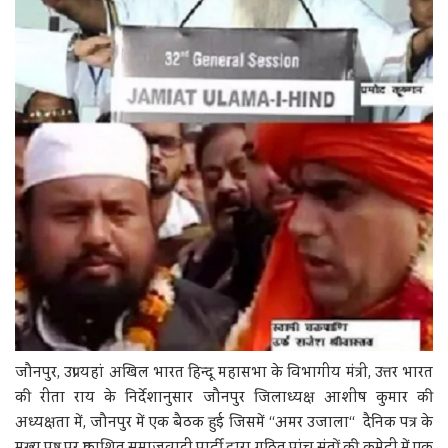
जौनपुर, उप्र। यहां अखिल भारत हिन्दू महासभा के विभागीय मंत्री, उत्तर भारत
की रीता राय के निर्देशानुसार जौनपुर जिलाध्यक्ष आशीष कुमार की
अध्यक्षता में, जौनपुर में एक बैठक हुई जिसमें ‘‘अमर उजाला‘‘ दैनिक पत्र के
मुख्य पृष्ठ पर प्रकाशित समाजवादी पार्टी द्वारा गठित पांच संतों की कमेटी में एक