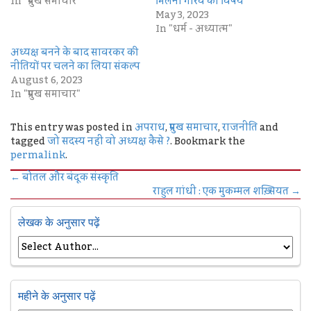
In "प्रमुख समाचार"
मिलना गौरव का विषय
May 3, 2023
In "धर्म - अध्यात्म"
अध्यक्ष बनने के बाद सावरकर की
नीतियों पर चलने का लिया संकल्प
August 6, 2023
In "प्रमुख समाचार"
This entry was posted in
अपराध
,
प्रमुख समाचार
,
राजनीति
and
tagged
जो सदस्‍य नहीं वो अध्‍यक्ष कैसे ?
. Bookmark the
permalink
.
←
बोतल और बंदूक संस्कृति
राहुल गांधी : एक मुकम्मल शख़्सियत
→
लेखक के अनुसार पढ़ें
महीने के अनुसार पढ़ें