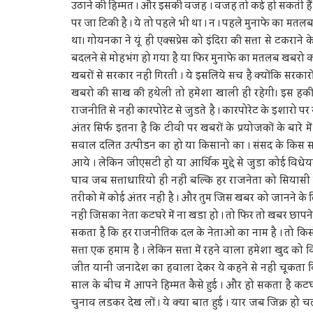
उठाने की हिम्मत । और इसकी वजह । वजह तो कई हो सकती हैं ,
पर जा टिकी है । ये तो पहले भी था । न । पहले मुनाफे का मतल
था। गोयनका ने यूं ही एक्सप्रेस को इंदिरा की सत्ता से टकराने
बदलने से मोहभंग हो गया है या फिर मुनाफे का मतलब खबरो को
खबरों से सरकार नहीं गिरती । ये इसलिये सच है क्योंकि सरकारो
खबरो की साख की हथेली तो हमेशा खाली ही रहेगी। इस हकीकत 
राजनीति से नहीं कारपोरेट से जुडते है । कारपोरेट के इशारो पर
अंतर सिर्फ इतना है कि टीवी पर खबरों के प्रयोजकों के बारे म
सवाल दलित उत्पीडन का हो या किसानो का । संसद के किस सदन 
आये । लेकिन जीएसटी हो या आर्थिक मुद्दे से जुडा कोई विधेयक
घाव जब सत्ताधारियो ही नहीं बल्कि हर राजनेता को सियासी
तरीको में कोई अंतर नहीं है । और तुम जिस खबर को जानने के
नहीं जिसका नेता कटघरे में ना खडा हो । तो फिर तो खबर छापने
सकता है कि हर राजनीतिक दल के नेताओ का नाम है । तो किसी
सत्ता एक हमाम है । लेकिन सत्ता में रहने वाला हमेशा खुद को
जीत यानी जनादेश का हवाला देकर ये कहने से नहीं चूकता कि
साल के बीच में आपने हिम्मत कैसे हुई । और हो सकता है कट
चुनाव लडकर देख लों । ये क्या बात हुई । यार जब जिक्र हो च