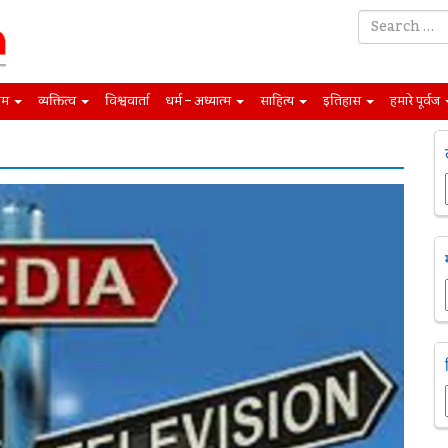
िम
व्यक्तित्व
विश्ववार्ता
धर्म – अध्यात्म
साहित्य
इतिहास
हमारे पूर्वज