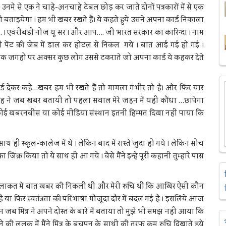
। उनमे से एक ने चाहे-अनचाहे टेबल छोड़ कर जाते दोनों पत्रकारों में से एक
 बताइयेगा । हम भी खबर रखते हैं। ये कहते हुये उसने अपना कार्ड निकाला
 …….. । एवरीबडी नोज यू सर । और आप…. जी भारत सरकार का कारिन्दा । नाम
नी पेंट की जेब में डाल कर होटल से निकल गये । बात आई गई हो गई ।
जनिक जगहो पर अक्सर कुछ लोग उससे टकराते जो अपना कार्ड ये कहकर देते
देकर कहे…खबर हम भी रखते हैं तो मामला गंभीर तो है। और फिर यार
ह ने जब खबर बतायी तो पहला सवाल मेरे जहन में यही कौंधा …छापेगा
ं कोई खबरनवीस या कोई मीडिया संस्थान इतनी हिम्मत दिखा नहीं पाया कि
 साथ ही स्कूल-कालेज में थे । लेकिन बाद में रास्ते जुदा हो गये । लेकिन सोच
ा जिक्र किया तो ये साथ ही आ गये । वैसे मैंने इन्हे पूरी कहानी तुम्हारे पास
ुलाकत में बात खबर की निकली थी और मेरी रुचि थी कि आखिर ऐसी कौन
 है या फिर स्वतंत्रता की परिभाषा मौजूदा दौर में बदल गई है । इसलिये आज
िन जब मित्र ने अपने दोस्त के बारे में बताया तो मुझे भी समझ नहीं आया कि
की ललक में मैंने मित्र के बचपन के साथी की तरफ कम रुचि दिखाते हुये