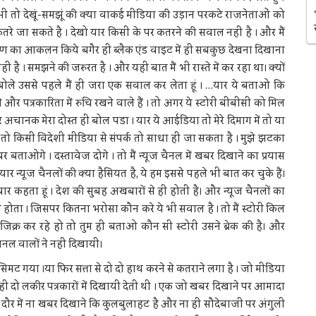
भी तो देखूं-समझूं की क्या वाकई मीडिया की उड़ान परकटे राजनेताओं को
कतरे जा सकते है । देखो यार किसी के पर कतरने की सवाल नहीं है । और मैं
ातावरण का आकलन किये बगैर ही ब्लैक एंड वाइट में ही सबकुछ देखना दिखाना
नहीं है । समझने की जरुरत है । और यही बात मैं भी रास्ते में कर रहा था। क्यों
ुछ बोले उससे पहले मैं ही जरा एक सवाल कर लेता हूं । …यार ये बताओ कि
ि और पत्रकारिता में रुचि रखने वाले हैं । तो अगर ये स्टोरी बीबीसी को मिल
र अचानक मेरा दोस्त ही बोल पडा । यार ये आईडिया तो मेरे दिमाग में तो या
। तो किसी विदेशी मीडिया से संपर्क तो साधा ही जा सकता है । मुझे झटका
े खबर बताओगे । दस्तावेज दोगे । तो मैं न्यूज चैनल में खबर दिखाने का प्रयास
र न्यूज चैनलों की क्या हैसियत है, ये हम इससे पहले भी बात कर चुके हैं।
र कहता हूं । देश की सुबह अखबारों से ही होती है। और न्यूज चैनलों का
 होता । जिसपर कितना भरोसा कौन करे ये भी सवाल है । तो मैं स्टोरी किल
िक्र कर रहे हो तो तुम ही बताओ कौन सी स्टोरी उसने ब्रेक की है। और
चैनल वालों ने नहीं दिखायी।
े सिमट गया ।या फिर सत्ता से दो दो हाथ करने से कतराने लगा है । जो मीडिया
ही दो लकीर पत्रकारों में दिखायी देती थी । एक जो खबर दिखाने पर आमादा
दौर में ना खबर दिखाने कि कुलबुलाहट है और ना ही सौदेबाजी पर अंगुली