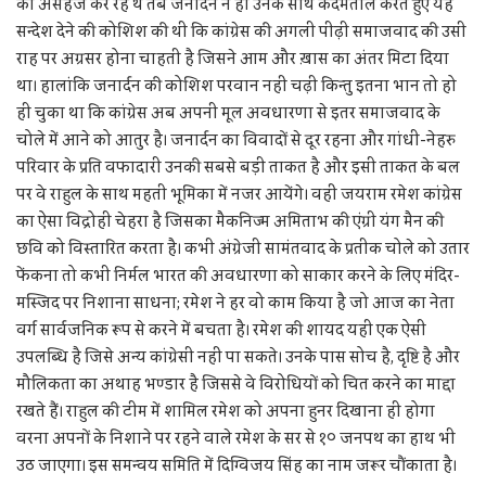
को असहज कर रहे थे तब जनार्दन ने ही उनके साथ कदमताल करते हुए यह
सन्देश देने की कोशिश की थी कि कांग्रेस की अगली पीढ़ी समाजवाद की उसी
राह पर अग्रसर होना चाहती है जिसने आम और ख़ास का अंतर मिटा दिया
था। हालांकि जनार्दन की कोशिश परवान नहीं चढ़ी किन्तु इतना भान तो हो
ही चुका था कि कांग्रेस अब अपनी मूल अवधारणा से इतर समाजवाद के
चोले में आने को आतुर है। जनार्दन का विवादों से दूर रहना और गांधी-नेहरु
परिवार के प्रति वफादारी उनकी सबसे बड़ी ताकत है और इसी ताकत के बल
पर वे राहुल के साथ महती भूमिका में नजर आयेंगे। वहीं जयराम रमेश कांग्रेस
का ऐसा विद्रोही चेहरा है जिसका मैकनिज्म अमिताभ की एंग्री यंग मैन की
छवि को विस्तारित करता है। कभी अंग्रेजी सामंतवाद के प्रतीक चोले को उतार
फेंकना तो कभी निर्मल भारत की अवधारणा को साकार करने के लिए मंदिर-
मस्जिद पर निशाना साधना; रमेश ने हर वो काम किया है जो आज का नेता
वर्ग सार्वजनिक रूप से करने में बचता है। रमेश की शायद यही एक ऐसी
उपलब्धि है जिसे अन्य कांग्रेसी नहीं पा सकते। उनके पास सोच है, दृष्टि है और
मौलिकता का अथाह भण्डार है जिससे वे विरोधियों को चित करने का माद्दा
रखते हैं। राहुल की टीम में शामिल रमेश को अपना हुनर दिखाना ही होगा
वरना अपनों के निशाने पर रहने वाले रमेश के सर से १० जनपथ का हाथ भी
उठ जाएगा। इस समन्वय समिति में दिग्विजय सिंह का नाम जरूर चौंकाता है।