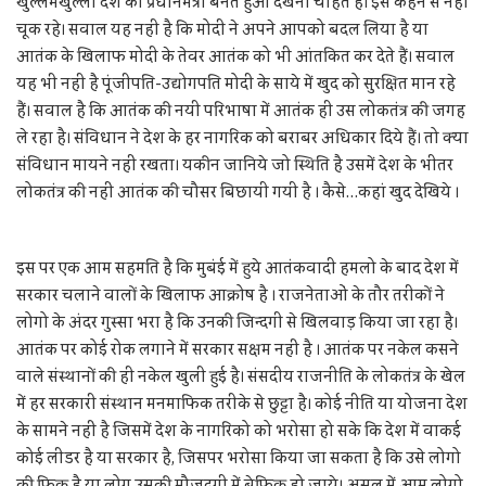
खुल्लमखुल्ला देश का प्रधानमंत्री बनते हुआ देखना चाहते हैं। इसे कहने से नहीं
चूक रहे। सवाल यह नही है कि मोदी ने अपने आपको बदल लिया है या
आतंक के खिलाफ मोदी के तेवर आतंक को भी आंतकित कर देते हैं। सवाल
यह भी नही है पूंजीपति-उद्योगपति मोदी के साये में खुद को सुरक्षित मान रहे
हैं। सवाल है कि आतंक की नयी परिभाषा में आतंक ही उस लोकतंत्र की जगह
ले रहा है। संविधान ने देश के हर नागरिक को बराबर अधिकार दिये हैं। तो क्या
संविधान मायने नहीं रखता। यकीन जानिये जो स्थिति है उसमें देश के भीतर
लोकतंत्र की नहीं आतंक की चौसर बिछायी गयी है । कैसे…कहां खुद देखिये ।
इस पर एक आम सहमति है कि मुबंई में हुये आतंकवादी हमलो के बाद देश में
सरकार चलाने वालों के खिलाफ आक्रोष है । राजनेताओं के तौर तरीकों ने
लोगो के अंदर गुस्सा भरा है कि उनकी जिन्दगी से खिलवाड़ किया जा रहा है।
आतंक पर कोई रोक लगाने में सरकार सक्षम नहीं है । आतंक पर नकेल कसने
वाले संस्थानों की ही नकेल खुली हुई है। संसदीय राजनीति के लोकतंत्र के खेल
में हर सरकारी संस्थान मनमाफिक तरीके से छुट्टा है। कोई नीति या योजना देश
के सामने नहीं है जिसमें देश के नागरिको को भरोसा हो सके कि देश में वाकई
कोई लीडर है या सरकार है, जिसपर भरोसा किया जा सकता है कि उसे लोगो
की फिक्र है या लोग उसकी मौजूदगी में बेफिक्र हो जाये। असल में आम लोगो