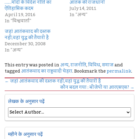
……मोदी के विदेश नीति का
आतंक की राजधानी
ऐतिहासिक कदम
July 14, 2011
April 19, 2016
In "अन्य"
In "विश्ववार्ता"
जहां आतंकवाद की दस्तक
नहीं,वहां युद्ध की तैयारी है
December 30, 2008
In "अन्य"
This entry was posted in
अन्य
,
राजनीति
,
विविध
,
समाज
and
tagged
आतंकवाद का राष्ट्रवादी चेहरा
. Bookmark the
permalink
.
←
जहां आतंकवाद की दस्तक नहीं,वहां युद्ध की तैयारी है
कौन बदल गया : बीजेपी या आरएसएस?
→
लेखक के अनुसार पढ़ें
महीने के अनुसार पढ़ें