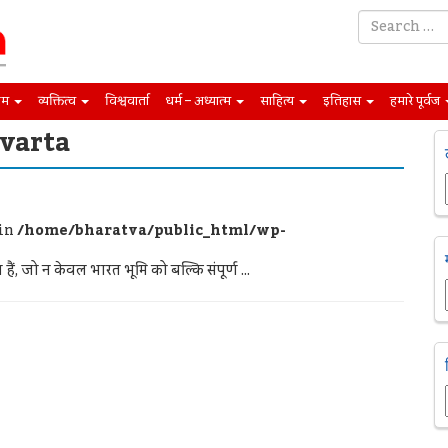
िम
व्यक्तित्व
विश्ववार्ता
धर्म – अध्यात्म
साहित्य
इतिहास
हमारे पूर्वज
varta
 in
/home/bharatva/public_html/wp-
े हैं, जो न केवल भारत भूमि को बल्कि संपूर्ण ...