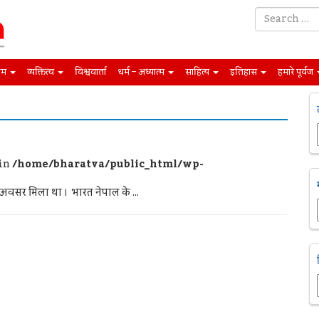
िम
व्यक्तित्व
विश्ववार्ता
धर्म – अध्यात्म
साहित्य
इतिहास
हमारे पूर्वज
 in
/home/bharatva/public_html/wp-
ा अवसर मिला था । भारत नेपाल के ...