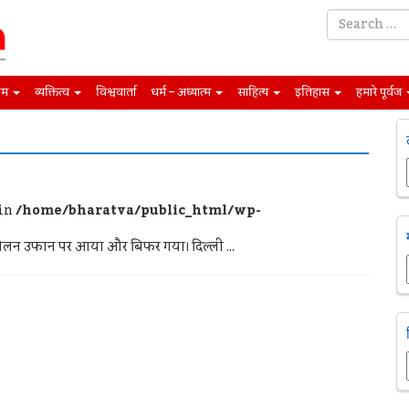
िम
व्यक्तित्व
विश्ववार्ता
धर्म – अध्यात्म
साहित्य
इतिहास
हमारे पूर्वज
 in
/home/bharatva/public_html/wp-
आंदोलन उफान पर आया और बिफर गया। दिल्ली ...