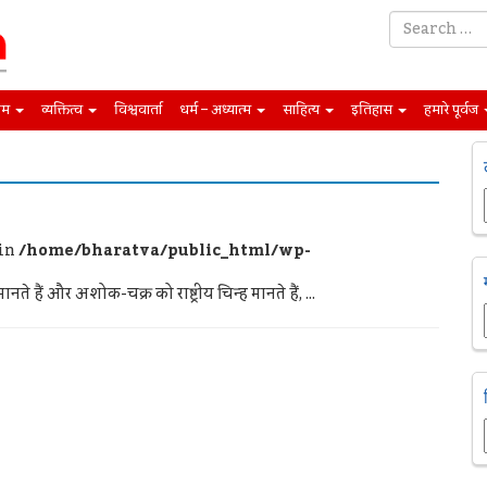
िम
व्यक्तित्व
विश्ववार्ता
धर्म – अध्यात्म
साहित्य
इतिहास
हमारे पूर्वज
 in
/home/bharatva/public_html/wp-
 मानते हैं और अशोक-चक्र को राष्ट्रीय चिन्ह मानते हैं, ...