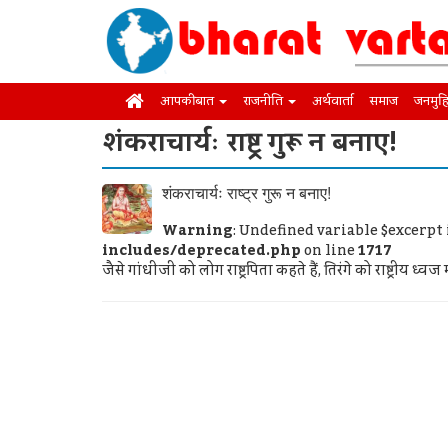
आपकी बात
राजनीति
अर्थवार्ता
समाज
जनमुह
शंकराचार्यः राष्ट्र गुरू न बनाए!
शंकराचार्यः राष्ट्र गुरू न बनाए!
Warning
: Undefined variable $excerpt
includes/deprecated.php
on line
1717
जैसे गांधीजी को लोग राष्ट्रपिता कहते हैं, तिरंगे को राष्ट्रीय ध्वज