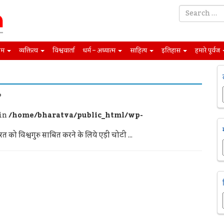
िम
व्यक्तित्व
विश्ववार्ता
धर्म – अध्यात्म
साहित्य
इतिहास
हमारे पूर्वज
?
 in
/home/bharatva/public_html/wp-
त को विश्वगुरु साबित करने के लिये एड़ी चोटी ...