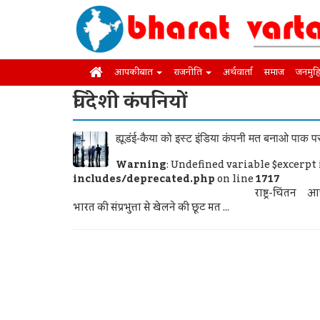
आपकी बात
राजनीति
अर्थवार्ता
समाज
जनमुह
विदेशी कंपनियों
ह्यूडंई-कैया को इस्ट इंडिया कंपनी मत बनाओ पाक पर
Warning
: Undefined variable $excerpt
includes/deprecated.php
on line
1717
राष्ट्र-चिंतन आचार्य श्री विष्णुगुप्त ह्य
भारत की संप्रभुत्ता से खेलने की छूट मत ...