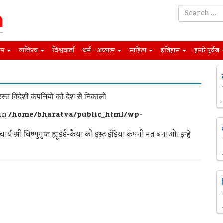
िम
व्यक्तित्व
विश्ववार्ता
धर्म – अध्यात्म
साहित्य
इतिहास
हमारे पूर्वज
स्त विदेशी कंपनियों को देश से निकालो
 in
/home/bharatva/public_html/wp-
ूडंई-कैया को इस्ट इंडिया कंपनी मत बनाओ। इन्हें