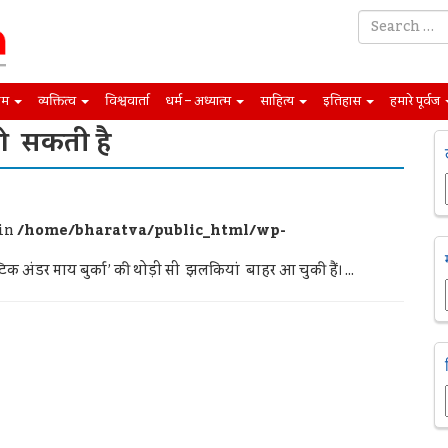
िम
व्यक्तित्व
विश्ववार्ता
धर्म – अध्यात्म
साहित्य
इतिहास
हमारे पूर्वज
हो सकती है
 in
/home/bharatva/public_html/wp-
िक अंडर माय बुर्का’ की थोड़ी सी झलकियां बाहर आ चुकी हैं। ...