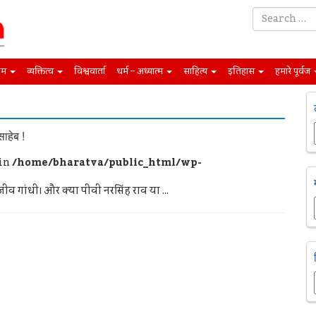
िम
व्यक्तित्व
विश्ववार्ता
धर्म – अध्यात्म
साहित्य
इतिहास
हमारे पूर्वज
ाहेब !
 in
/home/bharatva/public_html/wp-
राजीव गांधी। और क्या पीवी नरसिंह राव या ...