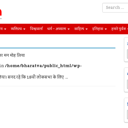
िम
व्यक्तित्व
विश्ववार्ता
धर्म – अध्यात्म
साहित्य
इतिहास
हमारे पूर्वज
 का मन मोह लिया
 in
/home/bharatva/public_html/wp-
िया। सनद रहे कि 18वीं लोकसभा के लिए ...