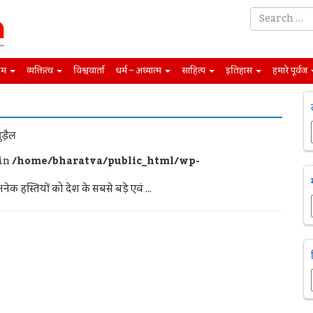
िम
व्यक्तित्व
विश्ववार्ता
धर्म – अध्यात्म
साहित्य
इतिहास
हमारे पूर्वज
ुड़ैल
 in
/home/bharatva/public_html/wp-
ेक हस्तियों को देश के सबसे बड़े एवं ...