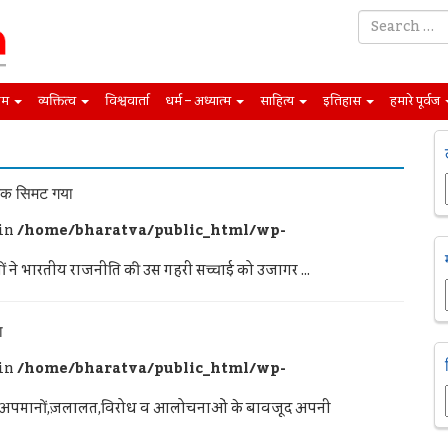
िम
व्यक्तित्व
विश्ववार्ता
धर्म – अध्यात्म
साहित्य
इतिहास
हमारे पूर्वज
 तक सिमट गया
 in
/home/bharatva/public_html/wp-
े भारतीय राजनीति की उस गहरी सच्चाई को उजागर ...
ा
 in
/home/bharatva/public_html/wp-
माम अपमानों,ज़लालत,विरोध व आलोचनाओं के बावजूद अपनी