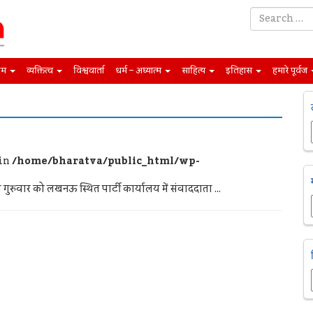
िम
व्यक्तित्व
विश्ववार्ता
धर्म – अध्यात्म
साहित्य
इतिहास
हमारे पूर्वज
 in
/home/bharatva/public_html/wp-
रुवार को लखनऊ स्थित पार्टी कार्यालय में संवाददाता ...