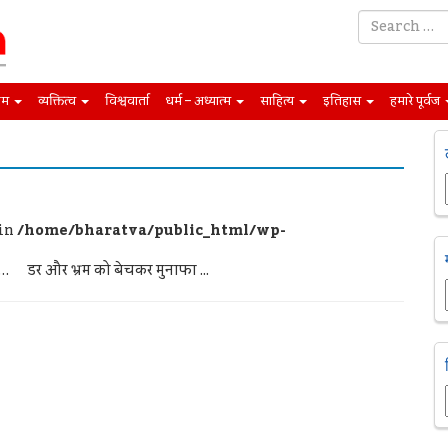
िम
व्यक्तित्व
विश्ववार्ता
धर्म – अध्यात्म
साहित्य
इतिहास
हमारे पूर्वज
 in
/home/bharatva/public_html/wp-
ल्क… डर और भ्रम को बेचकर मुनाफा ...